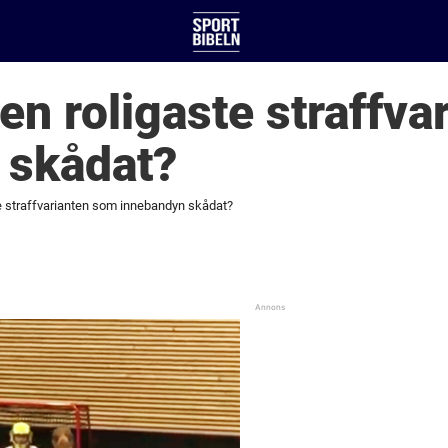
den roligaste straffv
 skådat?
te straffvarianten som innebandyn skådat?