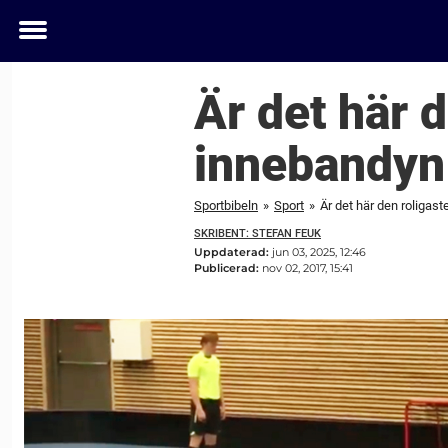
Toggle
menu
Är det här 
innebandyn
Sportbibeln
»
Sport
»
Är det här den roligas
SKRIBENT: STEFAN FEUK
Uppdaterad:
jun 03, 2025, 12:46
Publicerad:
nov 02, 2017, 15:41