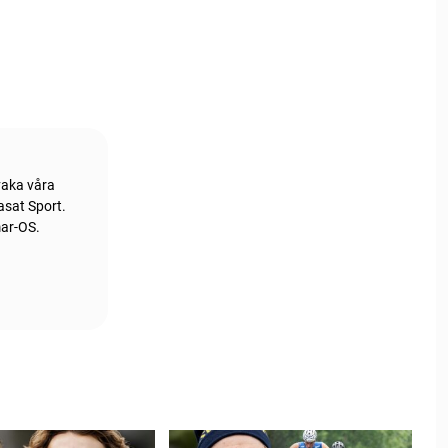
vaka våra
asat Sport.
mar-OS.