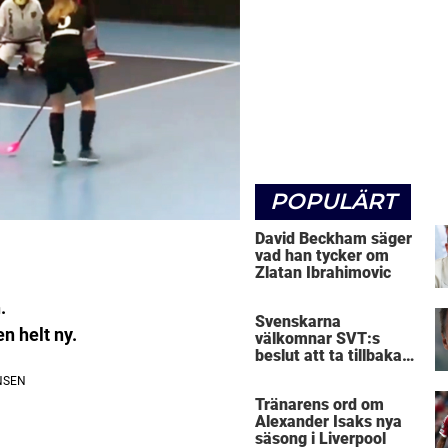
POPULÄRT
David Beckham säger
vad han tycker om
Zlatan Ibrahimovic
.
Svenskarna
n helt ny.
välkomnar SVT:s
beslut att ta tillbaka
Micke Leijnegard
Tränarens ord om
Alexander Isaks nya
säsong i Liverpool