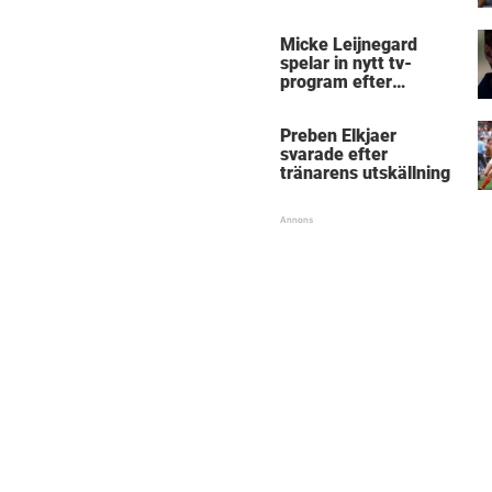
Micke Leijnegard
spelar in nytt tv-
program efter
Mästarnas mästare
Preben Elkjaer
svarade efter
tränarens utskällning