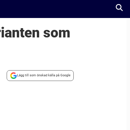
arianten som
Lägg till som önskad källa på Google