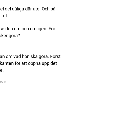
el del dåliga där ute. Och så
r ut.
n se den om och om igen. För
söker göra?
lan om vad hon ska göra. Först
a kanten för att öppna upp det
e.