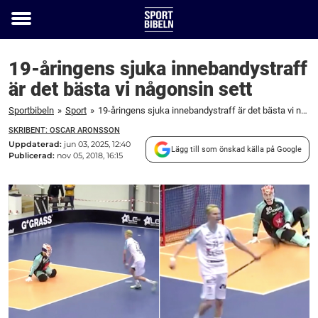
Toggle
menu
19-åringens sjuka innebandystraff
är det bästa vi någonsin sett
Sportbibeln
»
Sport
»
19-åringens sjuka innebandystraff är det bästa vi någonsin sett
SKRIBENT: OSCAR ARONSSON
Uppdaterad:
jun 03, 2025, 12:40
Lägg till som önskad källa på Google
Publicerad:
nov 05, 2018, 16:15