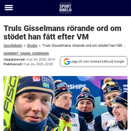
Toggle
menu
Truls Gisselmans rörande ord om
stödet han fått efter VM
Sportbibeln
»
Skidor
»
Truls Gisselmans rörande ord om stödet han fått efter VM
SKRIBENT: DANIEL SÖRENSEN
Uppdaterad:
mar 24, 2025, 20:41
Lägg till som önskad källa på Google
Publicerad:
mar 24, 2025, 20:30