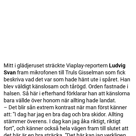
Mitt i glädjeruset sträckte Viaplay-reportern
Ludvig
Svan
fram mikrofonen till Truls Gisselman som fick
beskriva vad det var som hade hänt ute i spåret. Han
blev väldigt känslosam och tårögd. Orden fastnade i
halsen. Så här i efterhand förklarar han att känslorna
bara vällde över honom när allting hade landat.
– Det blir sån extrem kontrast när man först känner
att: ”I dag har jag en bra dag och bra skidor. Allting
stämmer överens. I dag kan jag åka riktigt, riktigt
fort”, och känner också hela vägen fram till slutet att
det här är en bra sträcka. ”Det här kan jag verkligen