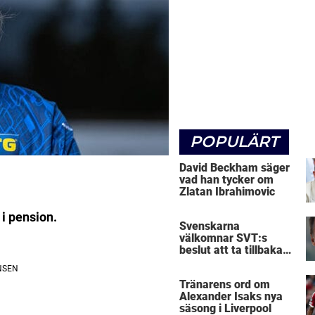
POPULÄRT
David Beckham säger
vad han tycker om
Zlatan Ibrahimovic
i pension.
Svenskarna
välkomnar SVT:s
beslut att ta tillbaka
Micke Leijnegard
Tränarens ord om
Alexander Isaks nya
säsong i Liverpool