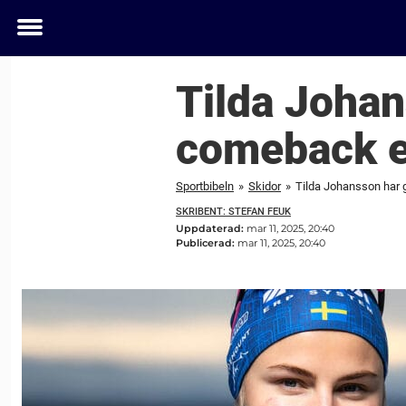
Toggle
menu
Tilda Johan
comeback ef
Sportbibeln
»
Skidor
»
Tilda Johansson har g
SKRIBENT: STEFAN FEUK
Uppdaterad:
mar 11, 2025, 20:40
Publicerad:
mar 11, 2025, 20:40