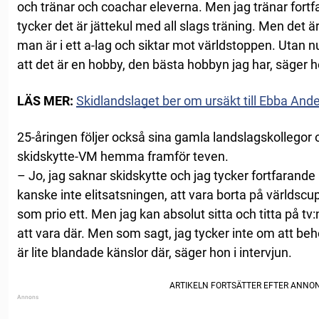
och tränar och coachar eleverna. Men jag tränar fort
tycker det är jättekul med all slags träning. Men det
man är i ett a-lag och siktar mot världstoppen. Utan nu
att det är en hobby, den bästa hobbyn jag har, säger ho
LÄS MER:
Skidlandslaget ber om ursäkt till Ebba And
25-åringen följer också sina gamla landslagskollegor 
skidskytte-VM hemma framför teven.
– Jo, jag saknar skidskytte och jag tycker fortfarande 
kanske inte elitsatsningen, att vara borta på världscu
som prio ett. Men jag kan absolut sitta och titta på tv:
att vara där. Men som sagt, jag tycker inte om att beh
är lite blandade känslor där, säger hon i intervjun.