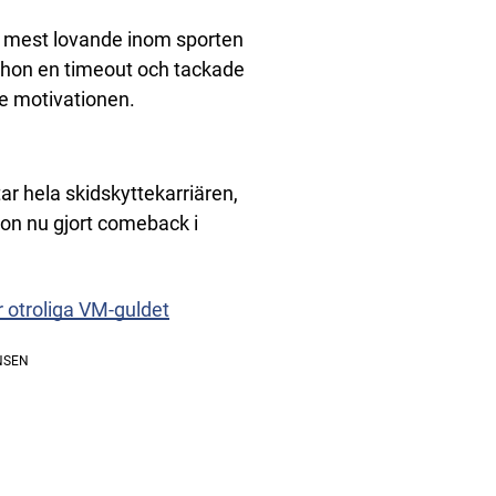
a mest lovande inom sporten
g hon en timeout och tackade
de motivationen.
r hela skidskyttekarriären,
on nu gjort comeback i
r otroliga VM-guldet