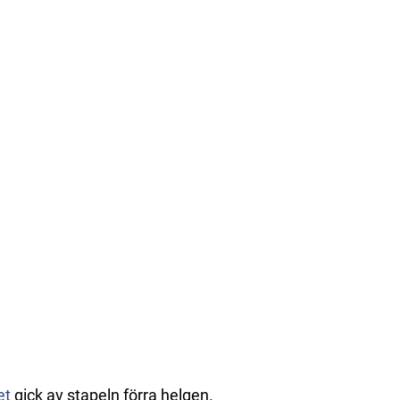
et
gick av stapeln förra helgen.