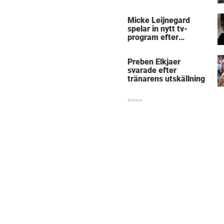
Micke Leijnegard
spelar in nytt tv-
program efter
Mästarnas mästare
Preben Elkjaer
svarade efter
tränarens utskällning