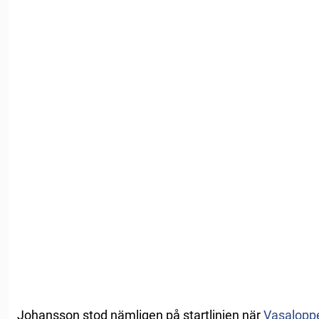
Johansson stod nämligen på startlinjen när
Vasalopp