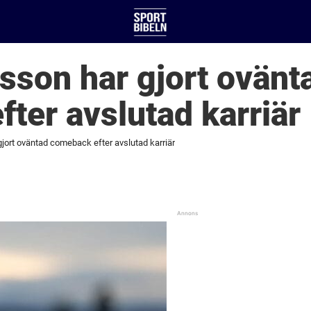
sson har gjort ovänt
ter avslutad karriär
jort oväntad comeback efter avslutad karriär