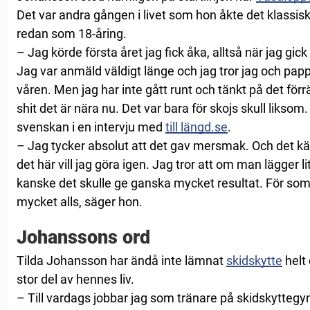
Det var andra gången i livet som hon åkte det klassis
redan som 18-åring.
– Jag körde första året jag fick åka, alltså när jag gic
Jag var anmäld väldigt länge och jag tror jag och pa
våren. Men jag har inte gått runt och tänkt på det för
shit det är nära nu. Det var bara för skojs skull liksom
svenskan i en intervju med
till längd.se
.
– Jag tycker absolut att det gav mersmak. Och det k
det här vill jag göra igen. Jag tror att om man lägger 
kanske det skulle ge ganska mycket resultat. För som 
mycket alls, säger hon.
Johanssons ord
Tilda Johansson har ändå inte lämnat
skidskytte
helt 
stor del av hennes liv.
– Till vardags jobbar jag som tränare på skidskyttegym