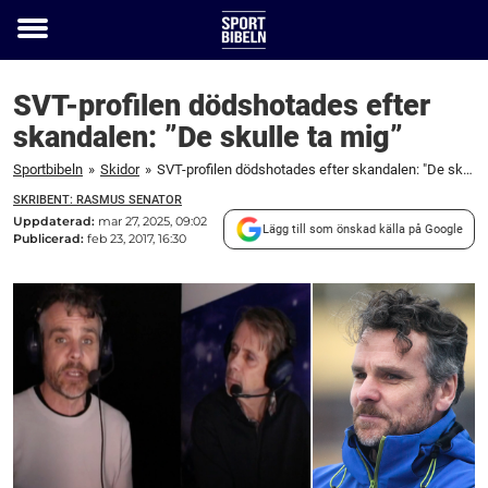
Toggle
menu
SVT-profilen dödshotades efter
skandalen: ”De skulle ta mig”
Sportbibeln
»
Skidor
»
SVT-profilen dödshotades efter skandalen: "De skulle ta mig"
SKRIBENT: RASMUS SENATOR
Uppdaterad:
mar 27, 2025, 09:02
Lägg till som önskad källa på Google
Publicerad:
feb 23, 2017, 16:30