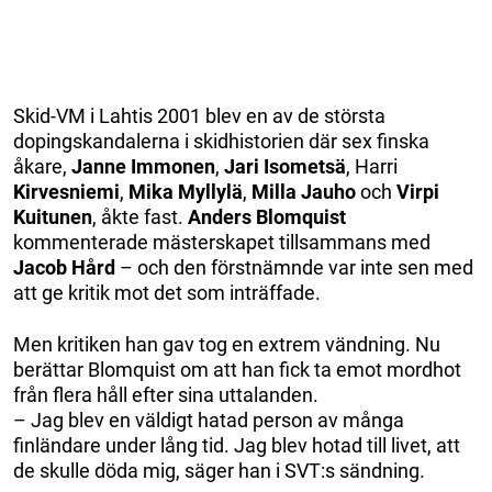
Skid-VM i Lahtis 2001 blev en av de största
dopingskandalerna i skidhistorien där sex finska
åkare,
Janne
Immonen
,
Jari
Isometsä
, Harri
Kirvesniemi
,
Mika
Myllylä
,
Milla
Jauho
och
Virpi
Kuitunen
, åkte fast.
Anders
Blomquist
kommenterade mästerskapet tillsammans med
Jacob
Hård
– och den förstnämnde var inte sen med
att ge kritik mot det som inträffade.
Men kritiken han gav tog en extrem vändning. Nu
berättar Blomquist om att han fick ta emot mordhot
från flera håll efter sina uttalanden.
– Jag blev en väldigt hatad person av många
finländare under lång tid. Jag blev hotad till livet, att
de skulle döda mig, säger han i SVT:s sändning.