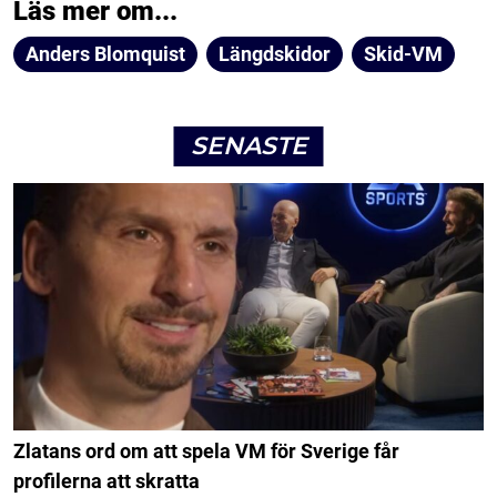
Läs mer om...
Anders Blomquist
Längdskidor
Skid-VM
SENASTE
Zlatans ord om att spela VM för Sverige får
profilerna att skratta