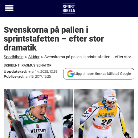
Toggle
menu
Svenskorna på pallen i
sprintstafetten – efter stor
dramatik
Sportbibeln
»
Skidor
»
Svenskorna på pallen i sprintstafetten – efter stor dramatik
SKRIBENT: RASMUS SENATOR
Uppdaterad:
mar 14, 2025, 10:39
Lägg till som önskad källa på Google
Publicerad:
jan 15, 2017, 15:25