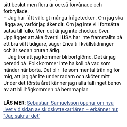
sitt beslut men flera är också förvånade och
förbryllade.
– Jag har fått väldigt många frågetecken. Om jag ska
lägga av, varför jag åker dit. Om jag inte vill fortsätta
satsa till fullo. Men det är jag inte chockad över.
Upplägget att åka över till USA har inte framställts på
ett bra sätt tidigare, säger Erica till kvällstidningen
och är sedan brutalt ärlig.
– Jag tror att jag kommer bli bortglömd. Det är jag
beredd på. Folk kommer inte ha koll på vad som
händer här borta. Det blir lite som mental träning för
mig, att jag går lite under radarn och sköter mitt.
Under det första året känner jag i alla fall inget behov
av att bli ihågkommen på hemmaplan.
LÄS MER:
Sebastian Samuelsson öppnar om nya
livet vid sidan av skidskyttekarriären – erkänner nu:
”Jag saknar det”