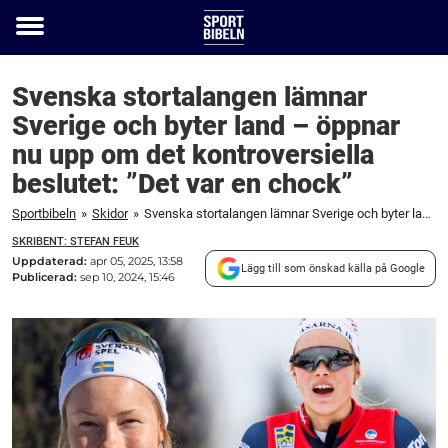
Toggle
menu
Svenska stortalangen lämnar
Sverige och byter land – öppnar
nu upp om det kontroversiella
beslutet: ”Det var en chock”
Sportbibeln
»
Skidor
»
Svenska stortalangen lämnar Sverige och byter land – öppnar nu upp om det kontroversiella beslutet: "Det var en chock"
SKRIBENT: STEFAN FEUK
Uppdaterad:
apr 05, 2025, 13:58
Lägg till som önskad källa på Google
Publicerad:
sep 10, 2024, 15:46