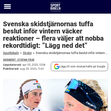
Toggle
menu
Svenska skidstjärnornas tuffa
beslut inför vintern väcker
reaktioner – flera väljer att nobba
rekordtidigt: ”Lägg ned det”
Sportbibeln
»
Skidor
»
Svenska skidstjärnornas tuffa beslut inför vintern väcker reaktioner – flera väljer att nobba rekordtidigt: "Lägg ned det"
SKRIBENT: STEFAN FEUK
Uppdaterad:
apr 05, 2025, 13:58
Lägg till som önskad källa på Google
Publicerad:
aug 29, 2024, 11:40