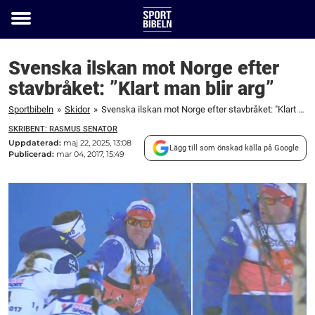
Toggle
menu
Svenska ilskan mot Norge efter
stavbråket: ”Klart man blir arg”
Sportbibeln
»
Skidor
»
Svenska ilskan mot Norge efter stavbråket: "Klart man blir arg"
SKRIBENT: RASMUS SENATOR
Uppdaterad:
maj 22, 2025, 13:08
Lägg till som önskad källa på Google
Publicerad:
mar 04, 2017, 15:49