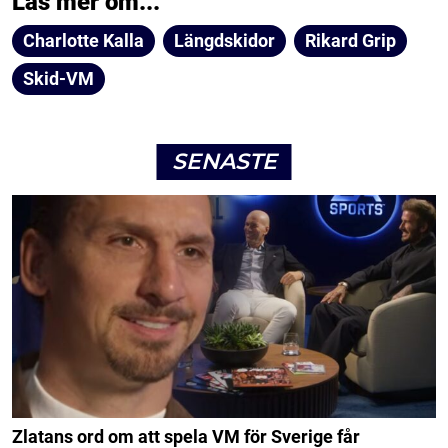
Läs mer om...
Charlotte Kalla
Längdskidor
Rikard Grip
Skid-VM
SENASTE
Zlatans ord om att spela VM för Sverige får