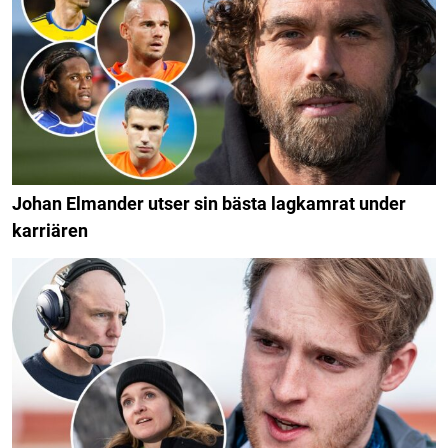
Johan Elmander utser sin bästa lagkamrat under
karriären