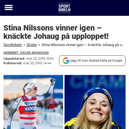
Toggle
menu
Stina Nilssons vinner igen –
knäckte Johaug på upploppet!
Sportbibeln
»
Skidor
»
Stina Nilssons vinner igen – knäckte Johaug på upploppet!
SKRIBENT: OSCAR ARONSSON
Uppdaterad:
mar 23, 2019, 15:05
Lägg till som önskad källa på Google
Publicerad:
mar 23, 2019, 14:44