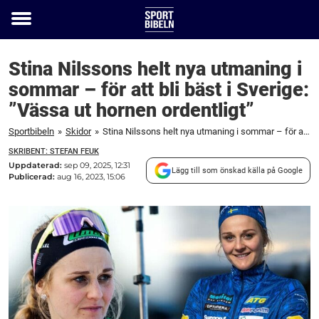
Toggle
menu
Stina Nilssons helt nya utmaning i
sommar – för att bli bäst i Sverige:
”Vässa ut hornen ordentligt”
Sportbibeln
»
Skidor
»
Stina Nilssons helt nya utmaning i sommar – för att bli bäst i Sverige: "Vässa ut hornen ordentligt"
SKRIBENT: STEFAN FEUK
Uppdaterad:
sep 09, 2025, 12:31
Lägg till som önskad källa på Google
Publicerad:
aug 16, 2023, 15:06