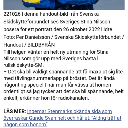
221026 I denna handout-bild från Svenska
Skidskytteförbundet ses Sveriges Stina Nilsson
posera för ett porträtt den 26 oktober 2022 i Idre.
Foto: Per Danielsson / Svenska Skidskytteförbundet /
Handout / BILDBYRÅN
Till helgen väntar en helt ny utmaning för Stina
Nilsson som gör upp med Sveriges bästa i
rullskidskytte-SM.
– Det ska bli väldigt spännande att få maxa ut sig lite
med tävlingsnummerlapp på bröstet. Det är ändå
någonting speciellt när man får vässa ut hornen
ordentligt så jag tycker att det ska bli spännande, helt
enkelt, erkänner hon för radiokanalen.
LÄS MER:
Ingemar Stenmarks okända sida som
överraskar Gunde Svan helt och hållet: ”Aldrig träffat
någon som honom”