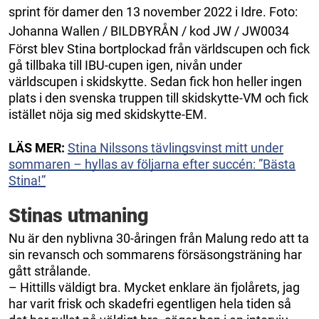
sprint för damer den 13 november 2022 i Idre. Foto:
Johanna Wallen / BILDBYRÅN / kod JW / JW0034
Först blev Stina bortplockad från världscupen och fick
gå tillbaka till IBU-cupen igen, nivån under
världscupen i skidskytte. Sedan fick hon heller ingen
plats i den svenska truppen till skidskytte-VM och fick
istället nöja sig med skidskytte-EM.
LÄS MER:
Stina Nilssons tävlingsvinst mitt under
sommaren – hyllas av följarna efter succén: ”Bästa
Stina!”
Stinas utmaning
Nu är den nyblivna 30-åringen från Malung redo att ta
sin revansch och sommarens försäsongsträning har
gått strålande.
– Hittills väldigt bra. Mycket enklare än fjolårets, jag
har varit frisk och skadefri egentligen hela tiden så