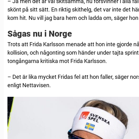
– Ja men det är väl skitsamma, nu försvinner i alla fall
skönt på sitt sätt. En riktig skithelg, det var inte det 
kom hit. Nu vill jag bara hem och ladda om, säger hon 
Sågas nu i Norge
Trots att Frida Karlsson menade att hon inte gjorde nå
kollision, och någonting som händer under tajta sprin
tongångarna kritiska mot Frida Karlsson.
– Det är lika mycket Fridas fel att hon faller, säger 
enligt Nettavisen.