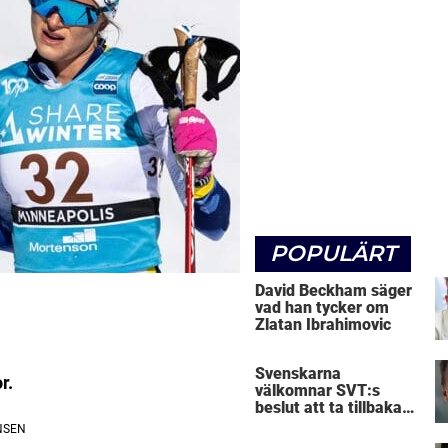
POPULÄRT
David Beckham säger
vad han tycker om
Zlatan Ibrahimovic
Svenskarna
r.
välkomnar SVT:s
beslut att ta tillbaka
Micke Leijnegard