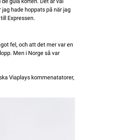
 de gula korten. Det är väl
här jag hade hoppats på när jag
till Expressen.
got fel, och att det mer var en
tlopp. Men i Norge så var
norska Viaplays kommenatatorer,