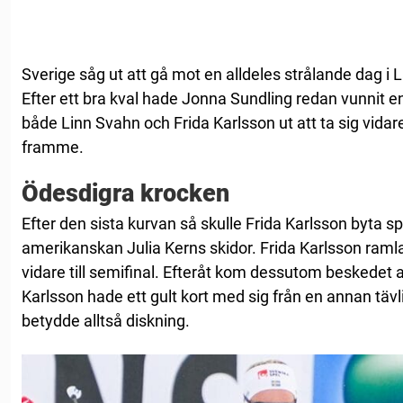
Sverige såg ut att gå mot en alldeles strålande dag i 
Efter ett bra kval hade Jonna Sundling redan vunnit en
både Linn Svahn och Frida Karlsson ut att ta sig vidar
framme.
Ödesdigra krocken
Efter den sista kurvan så skulle Frida Karlsson byta spå
amerikanskan Julia Kerns skidor. Frida Karlsson ramla
vidare till semifinal. Efteråt kom dessutom beskedet at
Karlsson hade ett gult kort med sig från en annan täv
betydde alltså diskning.