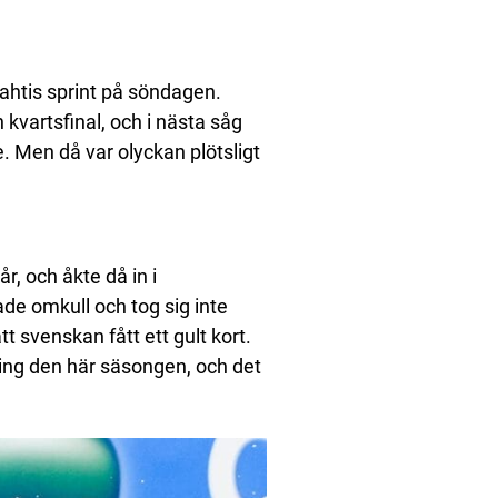
Lahtis sprint på söndagen.
 kvartsfinal, och i nästa såg
e. Men då var olyckan plötsligt
r, och åkte då in i
de omkull och tog sig inte
t svenskan fått ett gult kort.
ling den här säsongen, och det