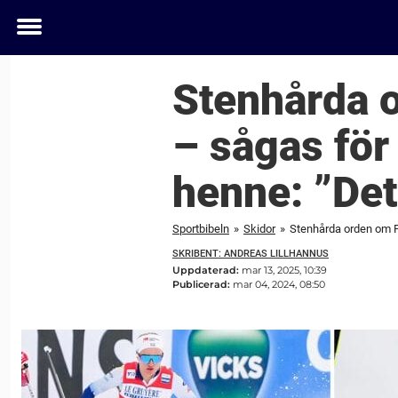
Toggle
menu
Stenhårda o
– sågas för 
henne: ”Det 
Sportbibeln
»
Skidor
»
Stenhårda orden om Fr
SKRIBENT: ANDREAS LILLHANNUS
Uppdaterad:
mar 13, 2025, 10:39
Publicerad:
mar 04, 2024, 08:50