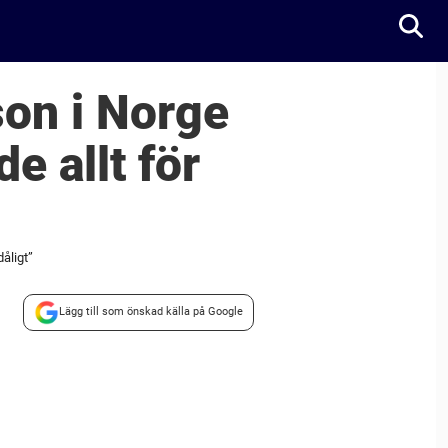
son i Norge
e allt för
åligt”
Lägg till som önskad källa på Google