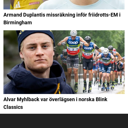
Armand Duplantis missräkning inför friidrotts-EM i
Birmingham
Alvar Myhlback var överlägsen i norska Blink
Classics