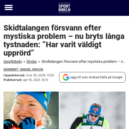
Toggle
menu
Skidtalangen försvann efter
mystiska problem – nu bryts långa
tystnaden: ”Har varit väldigt
upprörd”
Sportbibeln
»
Skidor
»
Skidtalangen försvann efter mystiska problem – nu bryts långa tystnaden: "Har varit väldigt upprörd"
SKRIBENT: MIKAEL KROON
Uppdaterad:
mar 20, 2025, 13:20
Lägg till som önskad källa på Google
Publicerad:
apr 16, 2021, 16:15