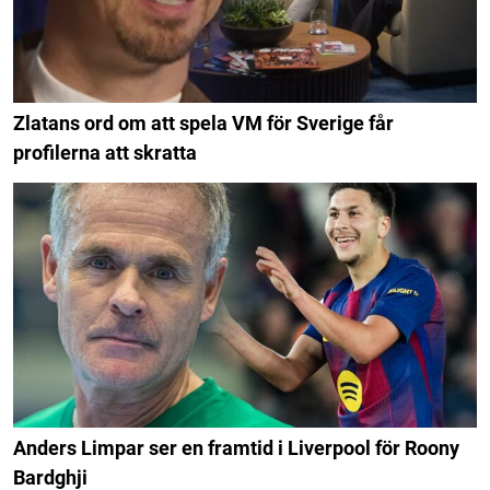
Zlatans ord om att spela VM för Sverige får
profilerna att skratta
Anders Limpar ser en framtid i Liverpool för Roony
Bardghji