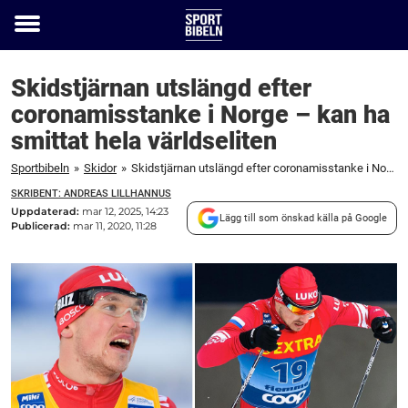
Toggle
menu
Skidstjärnan utslängd efter
coronamisstanke i Norge – kan ha
smittat hela världseliten
Sportbibeln
»
Skidor
»
Skidstjärnan utslängd efter coronamisstanke i Norge – kan ha smittat hela världseliten
SKRIBENT: ANDREAS LILLHANNUS
Uppdaterad:
mar 12, 2025, 14:23
Lägg till som önskad källa på Google
Publicerad:
mar 11, 2020, 11:28