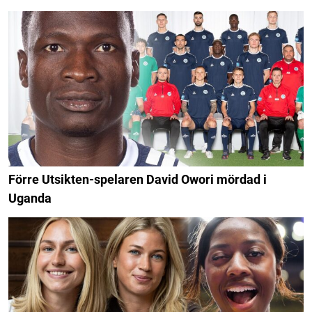
Förre Utsikten-spelaren David Owori mördad i
Uganda