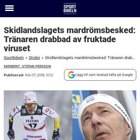
Toggle
menu
Skidlandslagets mardrömsbesked:
Tränaren drabbad av fruktade
viruset
Sportbibeln
»
Skidor
»
Skidlandslagets mardrömsbesked: Tränaren drabbad av fruktade viruset
SKRIBENT: STEFAN PERSSON
Publicerad:
feb 07, 2018, 10:12
Lägg till som önskad källa på Google