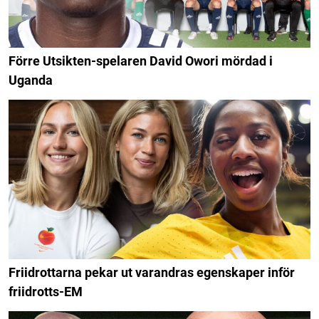
Förre Utsikten-spelaren David Owori mördad i
Uganda
Friidrottarna pekar ut varandras egenskaper inför
friidrotts-EM