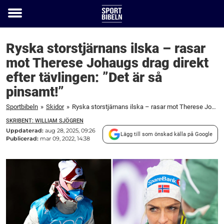
Toggle
menu
Ryska storstjärnans ilska – rasar
mot Therese Johaugs drag direkt
efter tävlingen: ”Det är så
pinsamt!”
Sportbibeln
»
Skidor
»
Ryska storstjärnans ilska – rasar mot Therese Johaugs drag direkt efter tävlingen: "Det är så pinsamt!"
SKRIBENT: WILLIAM SJÖGREN
Uppdaterad:
aug 28, 2025, 09:26
Lägg till som önskad källa på Google
Publicerad:
mar 09, 2022, 14:38