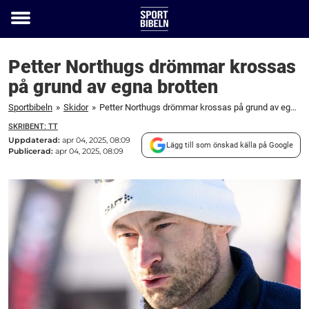
Toggle
menu
Petter Northugs drömmar krossas
på grund av egna brotten
Sportbibeln
»
Skidor
»
Petter Northugs drömmar krossas på grund av egna brotten
SKRIBENT: TT
Uppdaterad:
apr 04, 2025, 08:09
Lägg till som önskad källa på Google
Publicerad:
apr 04, 2025, 08:09