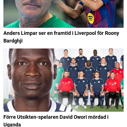
Anders Limpar ser en framtid i Liverpool för Roony
Bardghji
Förre Utsikten-spelaren David Owori mördad i
Uganda