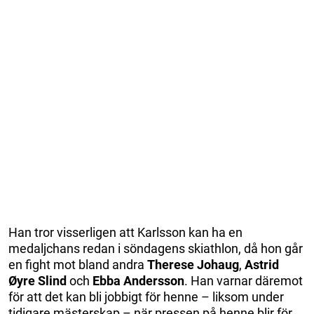
Han tror visserligen att Karlsson kan ha en
medaljchans redan i söndagens skiathlon, då hon går
en fight mot bland andra
Therese Johaug
,
Astrid
Øyre Slind
och
Ebba Andersson
. Han varnar däremot
för att det kan bli jobbigt för henne – liksom under
tidigare mästerskap – när pressen på henne blir för