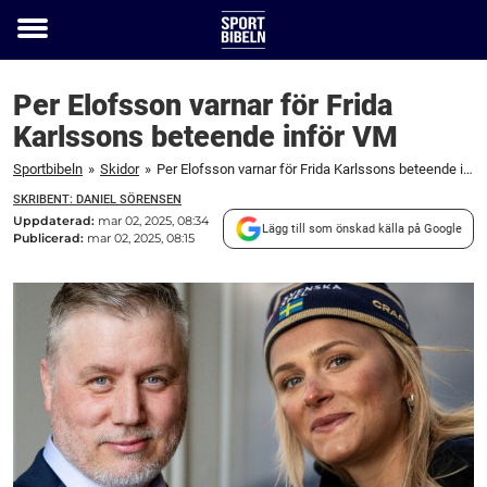
Toggle
menu
Per Elofsson varnar för Frida
Karlssons beteende inför VM
Sportbibeln
»
Skidor
»
Per Elofsson varnar för Frida Karlssons beteende inför VM
SKRIBENT: DANIEL SÖRENSEN
Uppdaterad:
mar 02, 2025, 08:34
Lägg till som önskad källa på Google
Publicerad:
mar 02, 2025, 08:15