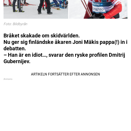
Foto: Bildbyrån
Bråket skakade om skidvärlden.
Nu ger sig finländske åkaren Joni Mäkis pappa(!) in i
debatten.
– Han är en idiot…, svarar den ryske profilen Dmitrij
Gubernijev.