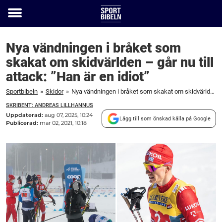
Toggle
menu
Nya vändningen i bråket som
skakat om skidvärlden – går nu till
attack: ”Han är en idiot”
Sportbibeln
»
Skidor
»
Nya vändningen i bråket som skakat om skidvärlden – går nu till attack: ”Han är en idiot”
SKRIBENT: ANDREAS LILLHANNUS
Uppdaterad:
aug 07, 2025, 10:24
Lägg till som önskad källa på Google
Publicerad:
mar 02, 2021, 10:18