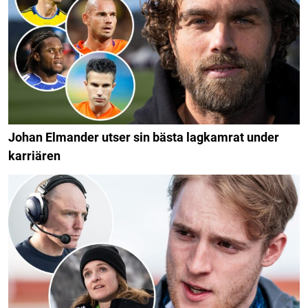
Johan Elmander utser sin bästa lagkamrat under
karriären