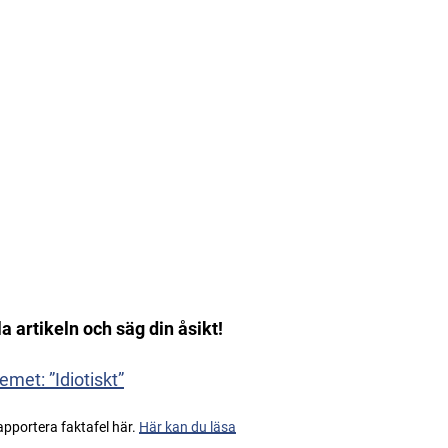
 artikeln och säg din åsikt!
met: ”Idiotiskt”
apportera faktafel här.
Här kan du läsa