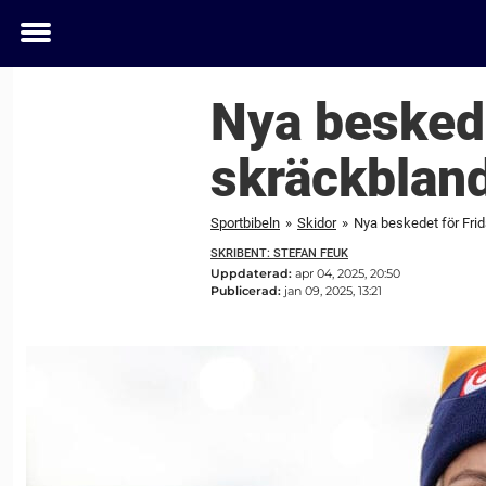
Toggle
menu
Nya beskede
skräckblan
Sportbibeln
»
Skidor
»
Nya beskedet för Frid
SKRIBENT: STEFAN FEUK
Uppdaterad:
apr 04, 2025, 20:50
Publicerad:
jan 09, 2025, 13:21