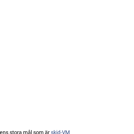
gens stora mål som är
skid-VM