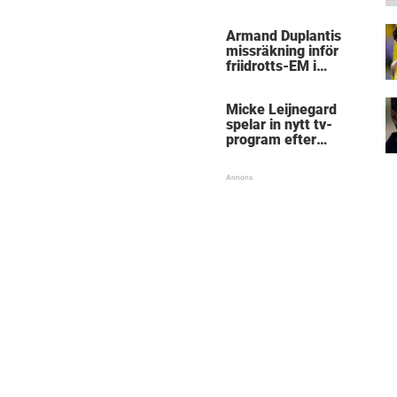
kritik
Armand Duplantis
missräkning inför
friidrotts-EM i
Birmingham
Micke Leijnegard
spelar in nytt tv-
program efter
Mästarnas mästare