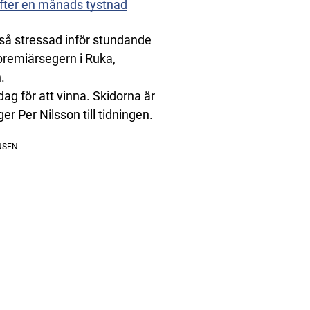
efter en månads tystnad
 så stressad inför stundande
 premiärsegern i Ruka,
.
g för att vinna. Skidorna är
r Per Nilsson till tidningen.