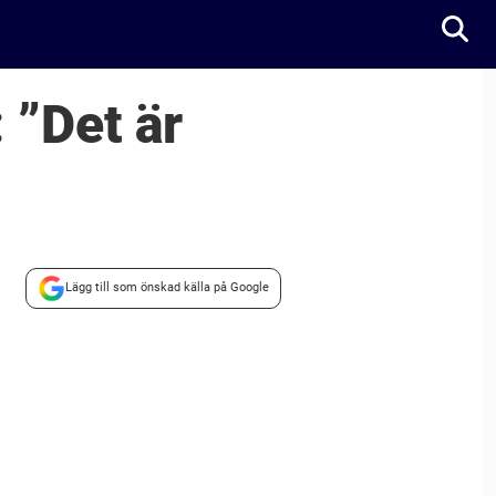
 ”Det är
Lägg till som önskad källa på Google