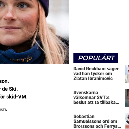
POPULÄRT
David Beckham säger
vad han tycker om
Zlatan Ibrahimovic
son.
 de Ski.
Svenskarna
för skid-VM.
välkomnar SVT:s
beslut att ta tillbaka
Micke Leijnegard
Sebastian
Samuelssons ord om
Brorssons och Ferrys