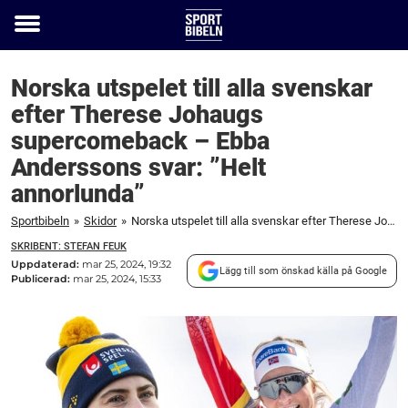
Toggle
menu
Norska utspelet till alla svenskar
efter Therese Johaugs
supercomeback – Ebba
Anderssons svar: ”Helt
annorlunda”
Sportbibeln
»
Skidor
»
Norska utspelet till alla svenskar efter Therese Johaugs supercomeback – Ebba Anderssons svar: "Helt annorlunda"
SKRIBENT: STEFAN FEUK
Uppdaterad:
mar 25, 2024, 19:32
Lägg till som önskad källa på Google
Publicerad:
mar 25, 2024, 15:33