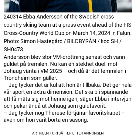
240314 Ebba Andersson of the Swedish cross-
country skiing team at a press event ahead of the FIS
Cross-Country World Cup on March 14, 2024 in Falun.
Photo: Simon Hastegård / BILDBYRÅN / kod SH /
SH0473
Andersson blev stor VM-drottning senast och vann
guldet på tremilen. Nu kan en stekhet duell mot
Johaug vänta i VM 2025 – och då är det femmilen i
Trondheim som gäller.
– Jag tycker det är kul att hon är tillbaka. Det ger hela
vår sport en extra dimension. Det ska bli spännande
att få mäta sig mot henne igen, säger Ebba i intervjun
och pekar ändå ut Johaug som guldfavorit.
– Jag tycker nog Therese förtjänar favoritskapet –
även om hon varit borta en säsong.