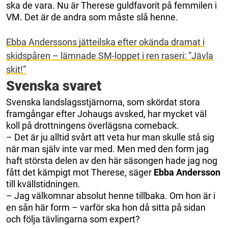
ska de vara. Nu är Therese guldfavorit på femmilen i
VM. Det är de andra som måste slå henne.
Ebba Anderssons jätteilska efter okända dramat i
skidspåren – lämnade SM-loppet i ren raseri: ”Jävla
skit!”
Svenska svaret
Svenska landslagsstjärnorna, som skördat stora
framgångar efter Johaugs avsked, har mycket väl
koll på drottningens överlägsna comeback.
– Det är ju alltid svårt att veta hur man skulle stå sig
när man själv inte var med. Men med den form jag
haft största delen av den här säsongen hade jag nog
fått det kämpigt mot Therese, säger
Ebba Andersson
till kvällstidningen.
– Jag välkomnar absolut henne tillbaka. Om hon är i
en sån här form – varför ska hon då sitta på sidan
och följa tävlingarna som expert?