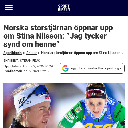
Toggle
menu
Norska storstjärnan öppnar upp
om Stina Nilsson: ”Jag tycker
synd om henne”
Sportbibeln
»
Skidor
»
Norska storstjärnan öppnar upp om Stina Nilsson: "Jag tycker synd om henne"
SKRIBENT: STEFAN FEUK
Uppdaterad:
apr 02, 2025, 10:09
Lägg till som önskad källa på Google
Publicerad:
jan 17, 2021, 07:46