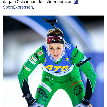
dagar i Oslo innan det, säger norskan
till
SportExpressen
.