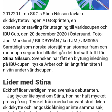
201220 Lima SKG:s Stina Nilsson tävlar i
skidskyttetävlingen ATG-Sprinten, en
observationstävling för uttagning till världscupen och
IBU Cup, den 20 december 2020 i Östersund. Foto:
Joel Marklund / BILDBYRÅN / kod JM / JM0055
Samtidigt som norska storstjärnan stormar fram och
radar upp segrar för tillfället går det fortsatt tufft för
Stina Nilsson
. Svenskan har fått en blytung inledning
på IBU-cupen i tyska Arber och är långtifrån täten i
nivån under världscupen.
Lider med Stina
Eckhoff lider verkligen med svenska debutanten.
– Jag tycker lite synd om Stina, hon har haft mycket
press på sig. Trycket från media har varit stort. Men
skidskytte och längdskidåkning är inte samma sak,