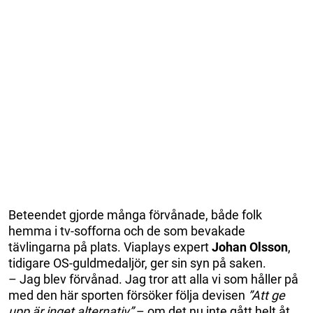
Beteendet gjorde många förvånade, både folk
hemma i tv-sofforna och de som bevakade
tävlingarna på plats. Viaplays expert
Johan Olsson
,
tidigare OS-guldmedaljör, ger sin syn på saken.
– Jag blev förvånad. Jag tror att alla vi som håller på
med den här sporten försöker följa devisen
”Att ge
upp är inget alternativ”
– om det nu inte gått helt åt