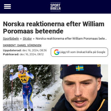
Toggle
menu
Norska reaktionerna efter William
Poromaas beteende
Sportbibeln
»
Skidor
»
Norska reaktionerna efter William Poromaas beteende
SKRIBENT: DANIEL SÖRENSEN
Uppdaterad:
dec 16, 2024, 08:36
Lägg till som önskad källa på Google
Publicerad:
dec 16, 2024, 08:12