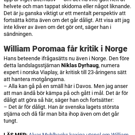
helvete och man tappat skidorna eller något liknande.
Det är ju ganska viktigt ur ett mentalt perspektiv att
fortsätta kötta även om det går dåligt. Att visa att jag
inte kliver av även om det gör ont, säger han i
sändningen.
William Poromaa får kritik i Norge
Hans beteende ifrågasätts nu även i Norge. Den före
detta landslagsstjärnan
Niklas Dyrhaug
, numera
expert i norska Viaplay, är kritisk till 23-åringens sätt
att hantera motgångarna.
– Alla kan gå på en smäll här i Davos. Men jag anser
att man ändå bör kämpa på och gått i mål. Det är för
dåligt att göra så här, säger han och fortsätter:
– Det är för dåligt. Han är svenska lagets största
stjärna och då får man bita ihop även om det går
tungt.
LÄS MER:
Alvar Myhlbacks kaxiga utspel om William