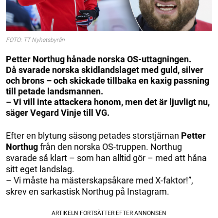
FOTO: TT Nyhetsbyrån
Petter Northug hånade norska OS-uttagningen.
Då svarade norska skidlandslaget med guld, silver
och brons – och skickade tillbaka en kaxig passning
till petade landsmannen.
– Vi vill inte attackera honom, men det är ljuvligt nu,
säger Vegard Vinje till VG.
Efter en blytung säsong petades storstjärnan
Petter
Northug
från den norska OS-truppen. Northug
svarade så klart – som han alltid gör – med att håna
sitt eget landslag.
– Vi måste ha mästerskapsåkare med X-faktor!”,
skrev en sarkastisk Northug på Instagram.