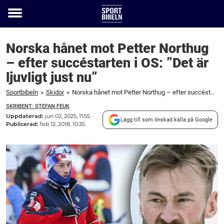
Toggle
menu
Norska hånet mot Petter Northug
– efter succéstarten i OS: ”Det är
ljuvligt just nu”
Sportbibeln
»
Skidor
»
Norska hånet mot Petter Northug – efter succéstarten i OS: "Det är ljuvligt just nu"
SKRIBENT: STEFAN FEUK
Uppdaterad:
jun 02, 2025, 11:55
Lägg till som önskad källa på Google
Publicerad:
feb 12, 2018, 10:35