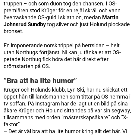
truppen – och som duon tog den chansen. I OS-
premiären stod Krüger för en rejäl skräll och vann
överraskande OS-guld i skiathlon, medan
Martin
Johnsrud Sundby
tog silver och just Holund plockade
bronset.
En imponerande norsk trippel på herrsidan – helt
utan Northugs förtjänst. Ni kan ju tänka er att OS-
petade Northug fick höra det här direkt efter
drömstarten på OS.
”Bra att ha lite humor”
Krüger och Holunds klubb, Lyn Ski, har nu skickat ett
öppet hån till landsmannen som tittar på OS hemma i
tv-soffan. På Instagram har de lagt ut en bild på sina
åkare Krüger och Holund sittandes på var sin segway,
tillsammans med orden ”mästerskapsåkare” och ”X-
faktor”.
– Det är väl bra att ha lite humor kring allt det här. Vi