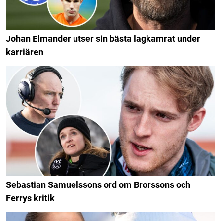
Johan Elmander utser sin bästa lagkamrat under
karriären
Sebastian Samuelssons ord om Brorssons och
Ferrys kritik