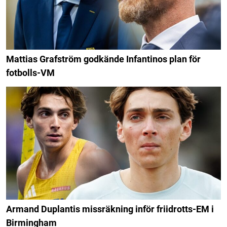
Mattias Grafström godkände Infantinos plan för
fotbolls-VM
Armand Duplantis missräkning inför friidrotts-EM i
Birmingham