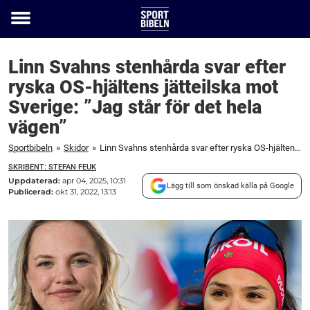
Toggle
menu
Linn Svahns stenhårda svar efter
ryska OS-hjältens jätteilska mot
Sverige: ”Jag står för det hela
vägen”
Sportbibeln
»
Skidor
»
Linn Svahns stenhårda svar efter ryska OS-hjältens jätteilska mot Sverige: "Jag står för det hela vägen"
SKRIBENT: STEFAN FEUK
Uppdaterad:
apr 04, 2025, 10:31
Lägg till som önskad källa på Google
Publicerad:
okt 31, 2022, 13:13