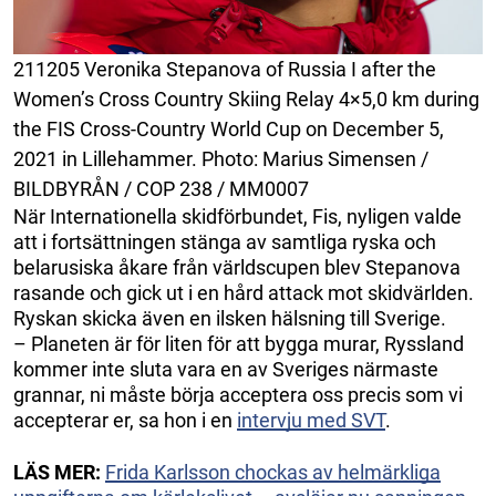
211205 Veronika Stepanova of Russia I after the
Women’s Cross Country Skiing Relay 4×5,0 km during
the FIS Cross-Country World Cup on December 5,
2021 in Lillehammer. Photo: Marius Simensen /
BILDBYRÅN / COP 238 / MM0007
När Internationella skidförbundet, Fis, nyligen valde
att i fortsättningen stänga av samtliga ryska och
belarusiska åkare från världscupen blev Stepanova
rasande och gick ut i en hård attack mot skidvärlden.
Ryskan skicka även en ilsken hälsning till Sverige.
– Planeten är för liten för att bygga murar, Ryssland
kommer inte sluta vara en av Sveriges närmaste
grannar, ni måste börja acceptera oss precis som vi
accepterar er, sa hon i en
intervju med SVT
.
LÄS MER:
Frida Karlsson chockas av helmärkliga