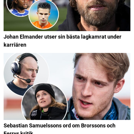
Johan Elmander utser sin bästa lagkamrat under
karriären
Sebastian Samuelssons ord om Brorssons och
Ferrys kritik