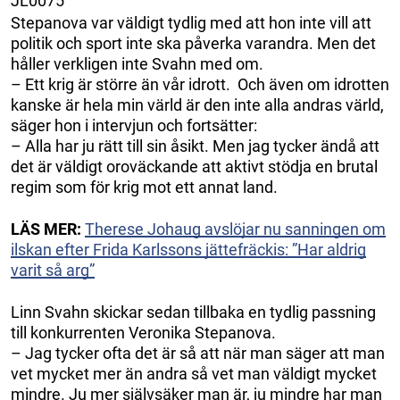
JL0075
Stepanova var väldigt tydlig med att hon inte vill att
politik och sport inte ska påverka varandra. Men det
håller verkligen inte Svahn med om.
– Ett krig är större än vår idrott. Och även om idrotten
kanske är hela min värld är den inte alla andras värld,
säger hon i intervjun och fortsätter:
– Alla har ju rätt till sin åsikt. Men jag tycker ändå att
det är väldigt oroväckande att aktivt stödja en brutal
regim som för krig mot ett annat land.
LÄS MER:
Therese Johaug avslöjar nu sanningen om
ilskan efter Frida Karlssons jättefräckis: ”Har aldrig
varit så arg”
Linn Svahn skickar sedan tillbaka en tydlig passning
till konkurrenten Veronika Stepanova.
– Jag tycker ofta det är så att när man säger att man
vet mycket mer än andra så vet man väldigt mycket
mindre. Ju mer självsäker man är, ju mindre har man