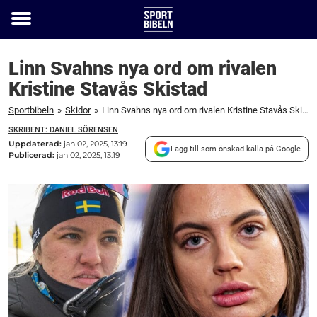
Toggle
menu
Linn Svahns nya ord om rivalen
Kristine Stavås Skistad
Sportbibeln
»
Skidor
»
Linn Svahns nya ord om rivalen Kristine Stavås Skistad
SKRIBENT: DANIEL SÖRENSEN
Uppdaterad:
jan 02, 2025, 13:19
Lägg till som önskad källa på Google
Publicerad:
jan 02, 2025, 13:19