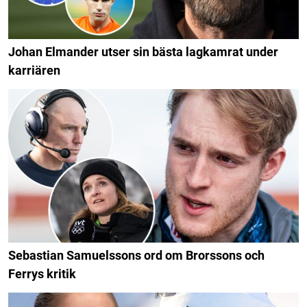
Johan Elmander utser sin bästa lagkamrat under
karriären
Sebastian Samuelssons ord om Brorssons och
Ferrys kritik