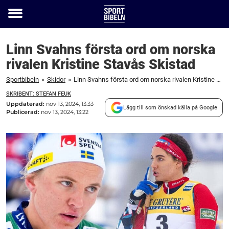
Toggle
menu
Linn Svahns första ord om norska
rivalen Kristine Stavås Skistad
Sportbibeln
»
Skidor
»
Linn Svahns första ord om norska rivalen Kristine Stavås Skistad
SKRIBENT: STEFAN FEUK
Uppdaterad:
nov 13, 2024, 13:33
Lägg till som önskad källa på Google
Publicerad:
nov 13, 2024, 13:22