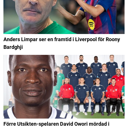
Anders Limpar ser en framtid i Liverpool för Roony
Bardghji
Förre Utsikten-spelaren David Owori mördad i