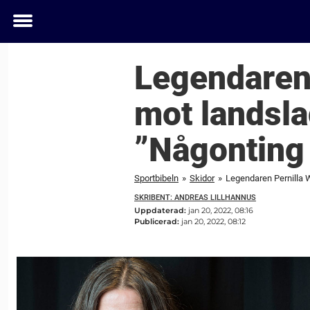
Toggle
menu
Legendaren 
mot landsla
”Någonting 
Sportbibeln
»
Skidor
»
Legendaren Pernilla W
SKRIBENT: ANDREAS LILLHANNUS
Uppdaterad:
jan 20, 2022, 08:16
Publicerad:
jan 20, 2022, 08:12