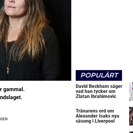
POPULÄRT
David Beckham säger
år gammal.
vad han tycker om
Zlatan Ibrahimovic
andslaget.
Tränarens ord om
Alexander Isaks nya
säsong i Liverpool