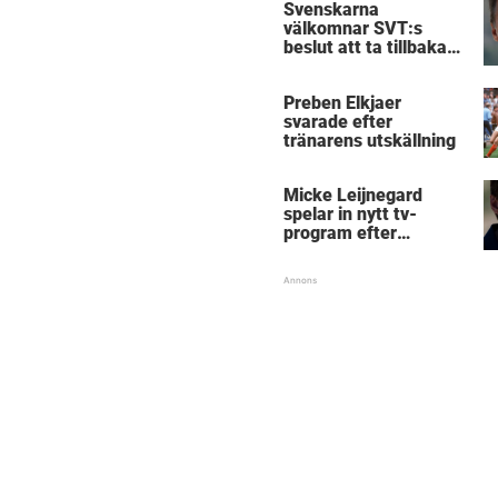
Svenskarna
välkomnar SVT:s
beslut att ta tillbaka
Micke Leijnegard
Preben Elkjaer
svarade efter
tränarens utskällning
Micke Leijnegard
spelar in nytt tv-
program efter
Mästarnas mästare