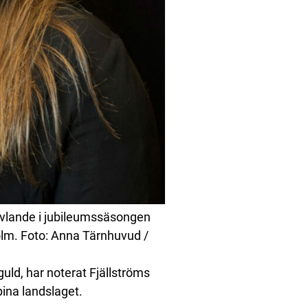
̈vlande i jubileumssäsongen
lm. Foto: Anna Tärnhuvud /
uld, har noterat Fjällströms
lpina landslaget.