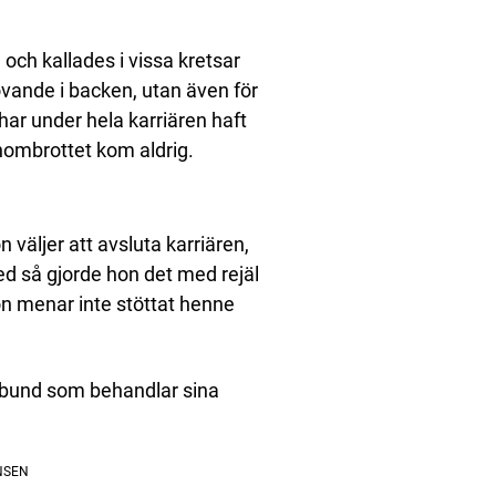
ch kallades i vissa kretsar
lovande i backen, utan även för
ar under hela karriären haft
nombrottet kom aldrig.
väljer att avsluta karriären,
d så gjorde hon det med rejäl
on menar inte stöttat henne
förbund som behandlar sina