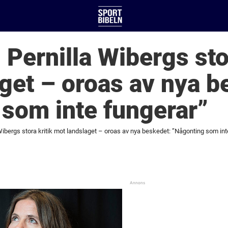
Pernilla Wibergs stor
get – oroas av nya b
som inte fungerar”
ibergs stora kritik mot landslaget – oroas av nya beskedet: ”Någonting som int