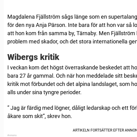
Magdalena Fjällström sågs länge som en supertalang o
för den nya Anja Pärson. Inte bara för att hon var så 
att hon kom från samma by, Tärnaby. Men Fjällström h
problem med skador, och det stora internationella ge
Wibergs kritik
I veckan kom det högst överraskande beskedet att hon 
bara 27 år gammal. Och när hon meddelade sitt beske
kritik mot förbundet och det alpina landslaget, som h
alls under sina tyngre perioder.
” Jag är färdig med lögner, dåligt ledarskap och ett 
åkare som skit”, skrev hon.