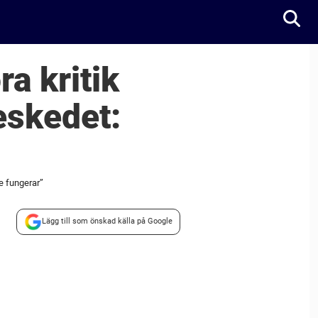
a kritik
eskedet:
e fungerar”
Lägg till som önskad källa på Google