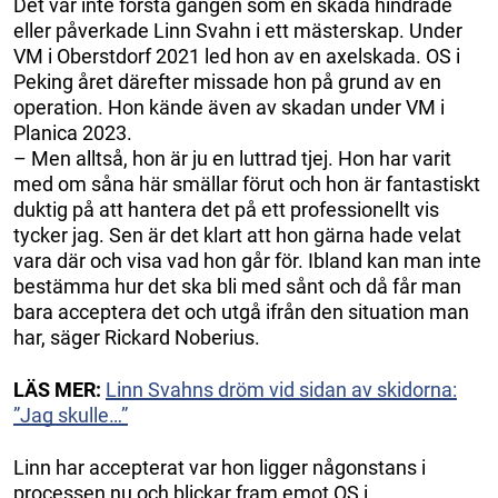
Det var inte första gången som en skada hindrade
eller påverkade Linn Svahn i ett mästerskap. Under
VM i Oberstdorf 2021 led hon av en axelskada. OS i
Peking året därefter missade hon på grund av en
operation. Hon kände även av skadan under VM i
Planica 2023.
– Men alltså, hon är ju en luttrad tjej. Hon har varit
med om såna här smällar förut och hon är fantastiskt
duktig på att hantera det på ett professionellt vis
tycker jag. Sen är det klart att hon gärna hade velat
vara där och visa vad hon går för. Ibland kan man inte
bestämma hur det ska bli med sånt och då får man
bara acceptera det och utgå ifrån den situation man
har, säger Rickard Noberius.
LÄS MER:
Linn Svahns dröm vid sidan av skidorna:
”Jag skulle…”
Linn har accepterat var hon ligger någonstans i
processen nu och blickar fram emot OS i