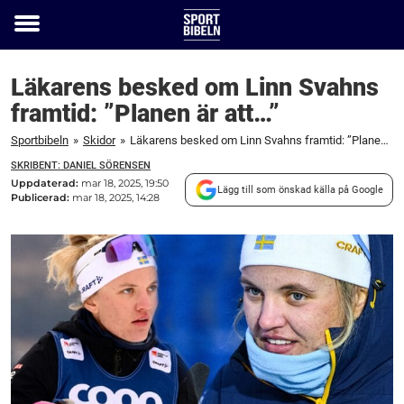
Toggle
menu
Läkarens besked om Linn Svahns
framtid: ”Planen är att…”
Sportbibeln
»
Skidor
»
Läkarens besked om Linn Svahns framtid: ”Planen är att...”
SKRIBENT: DANIEL SÖRENSEN
Uppdaterad:
mar 18, 2025, 19:50
Lägg till som önskad källa på Google
Publicerad:
mar 18, 2025, 14:28