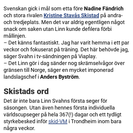
Svenskan gick i mål som etta före
Nadine Fändrich
och stora rivalen
Kristine Stavås Skistad
på andra-
och tredjeplats. Men det var aldrig egentligen något
snack om saken utan Linn kunde defilera förbi
mållinjen.
– Det känns fantastiskt. Jag har varit hemma i ett par
veckor och fokuserat på träning. Det här behövde jag,
säger Svahn i tv-sändningen på Viaplay.
– Det Linn gör i dag sänder nog skrämselvågor över
gränsen till Norge, säger en mycket imponerad
landslagschef i
Anders Byström
.
Skistads ord
Det är inte bara Linn Svahns första seger för
säsongen. Utan även hennes första individuella
världscupseger på hela 367(!) dagar och ett tydligt
styrkebesked inför
skid-VM
i Trondheim inom bara
några veckor.