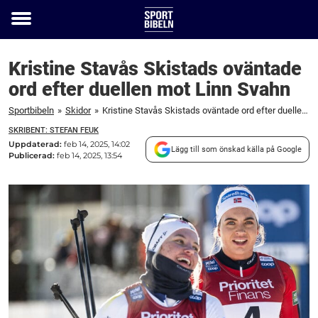
Toggle
menu
Kristine Stavås Skistads oväntade
ord efter duellen mot Linn Svahn
Sportbibeln
»
Skidor
»
Kristine Stavås Skistads oväntade ord efter duellen mot Linn Svahn
SKRIBENT: STEFAN FEUK
Uppdaterad:
feb 14, 2025, 14:02
Lägg till som önskad källa på Google
Publicerad:
feb 14, 2025, 13:54