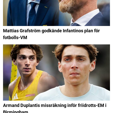
Mattias Grafström godkände Infantinos plan för
fotbolls-VM
Armand Duplantis missräkning inför friidrotts-EM i
Birmingham