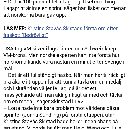
– Det är 100 procent fel uttagning. Usel coaching.
Lagsprint är inte en sprint, säger han ilsket och menar
att norskorna bara gav upp.
LÄS MER:
Kristine Stavås Skistads första ord efter
fiaskot: ”Bedrövligt”
USA tog VM-silver i lagsprinten och Schweiz knep
VM-brons. Men norske experten kan inte förstå hur
norskorna kunde vara nästan en minut efter Sverige i
mål.
– Det är ett fullständigt fiasko. När man har tillräckligt
bra åkare i truppen för att kunna tävla om en medalj,
och i slutändan väljer fel lag, då är det ett
misslyckande att man aldrig riktigt är med och tävlar
om en medalj, säger Skinstad i TV2.
– Lotta hade inte bara problem mot världens bästa
sprinter (Jonna Sundling) på första etappen, utan
Kristine Stavås Skistad hade heller ingen chans på
sin etapp. Vi borde ha åkt med Heidi Weng och Julie