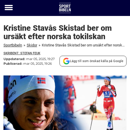
Toggle
menu
Kristine Stavås Skistad ber om
ursäkt efter norska tokilskan
Sportbibeln
»
Skidor
»
Kristine Stavås Skistad ber om ursäkt efter norska tokilskan
SKRIBENT: STEFAN FEUK
Uppdaterad:
mar 05, 2025, 19:27
Lägg till som önskad källa på Google
Publicerad:
mar 05, 2025, 19:26