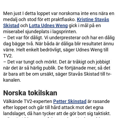
Men just I detta loppet var norskorna inte ens nära en
medalj och stod för ett praktfiasko.
Kristine Stavås
Skistad
och
Lotta Udnes Weng
gick i mål på en
miserabel sjundeplats i lagsprinten.
– Det var för dåligt. Vi underpresterar och har en dålig
dag bägge två. När båda är dåliga blir resultatet ännu
värre. Helt enkelt bedrövligt, säger Udnes Weng till
TV2.
– Det var tungt och mörkt. Det är tråkigt och jobbigt
när det är så härlig publik. De förtjänade mer, så det
är bara att be om ursäkt, säger Stavås Skistad till tv-
kanalen.
Norska tokilskan
Välkände TV2-experten
Petter Skinstad
är rasande
efter loppet och går till hård attack mot det egna
landslaget, då han tycker att de gör bort sig taktiskt.