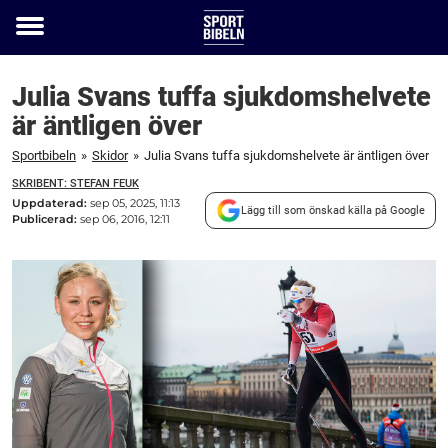
Toggle
menu
Julia Svans tuffa sjukdomshelvete
är äntligen över
Sportbibeln
»
Skidor
»
Julia Svans tuffa sjukdomshelvete är äntligen över
SKRIBENT: STEFAN FEUK
Uppdaterad:
sep 05, 2025, 11:13
Lägg till som önskad källa på Google
Publicerad:
sep 06, 2016, 12:11