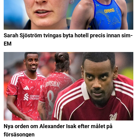
Sarah Sjöström tvingas byta hotell precis innan sim-
EM
Nya orden om Alexander Isak efter målet på
försäsongen