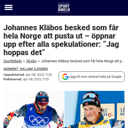
Toggle
menu
Johannes Kläbos besked som får
hela Norge att pusta ut – öppnar
upp efter alla spekulationer: ”Jag
hoppas det”
Sportbibeln
»
Skidor
»
Johannes Kläbos besked som får hela Norge att pusta ut – öppnar upp efter alla spekulationer: "Jag hoppas det"
SKRIBENT: WILLIAM SJÖGREN
Uppdaterad:
apr 08, 2022, 11:29
Lägg till som önskad källa på Google
Publicerad:
apr 08, 2022, 11:25