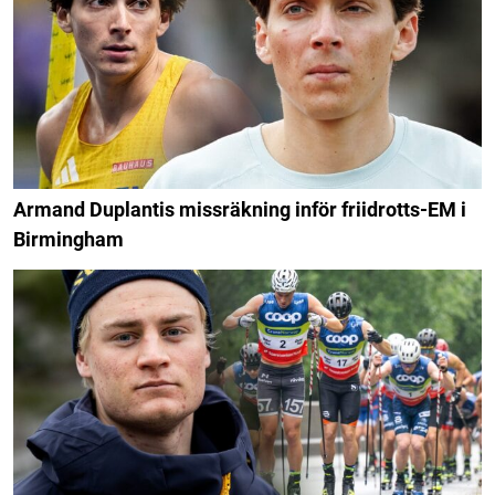
Armand Duplantis missräkning inför friidrotts-EM i
Birmingham