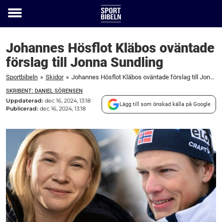
Toggle
menu
Johannes Hösflot Kläbos oväntade
förslag till Jonna Sundling
Sportbibeln
»
Skidor
»
Johannes Hösflot Kläbos oväntade förslag till Jonna Sundling
SKRIBENT: DANIEL SÖRENSEN
Uppdaterad:
dec 16, 2024, 13:18
Lägg till som önskad källa på Google
Publicerad:
dec 16, 2024, 13:18