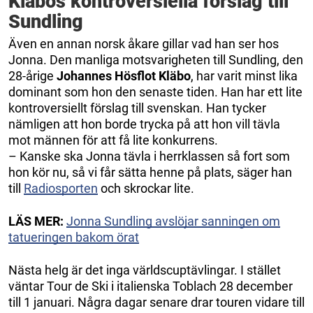
Kläbos kontroversiella förslag till
Sundling
Även en annan norsk åkare gillar vad han ser hos
Jonna. Den manliga motsvarigheten till Sundling, den
28-årige
Johannes Hösflot Kläbo
, har varit minst lika
dominant som hon den senaste tiden. Han har ett lite
kontroversiellt förslag till svenskan. Han tycker
nämligen att hon borde trycka på att hon vill tävla
mot männen för att få lite konkurrens.
– Kanske ska Jonna tävla i herrklassen så fort som
hon kör nu, så vi får sätta henne på plats, säger han
till
Radiosporten
och skrockar lite.
LÄS MER:
Jonna Sundling avslöjar sanningen om
tatueringen bakom örat
Nästa helg är det inga världscuptävlingar. I stället
väntar Tour de Ski i italienska Toblach 28 december
till 1 januari. Några dagar senare drar touren vidare till