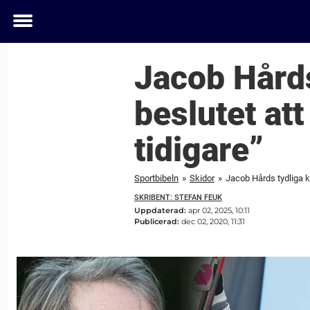
Toggle
menu
Jacob Hårds
beslutet at
tidigare”
Sportbibeln
»
Skidor
»
Jacob Hårds tydliga kr
SKRIBENT: STEFAN FEUK
Uppdaterad:
apr 02, 2025, 10:11
Publicerad:
dec 02, 2020, 11:31