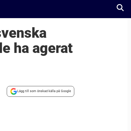
 svenska
de ha agerat
Lägg till som önskad källa på Google