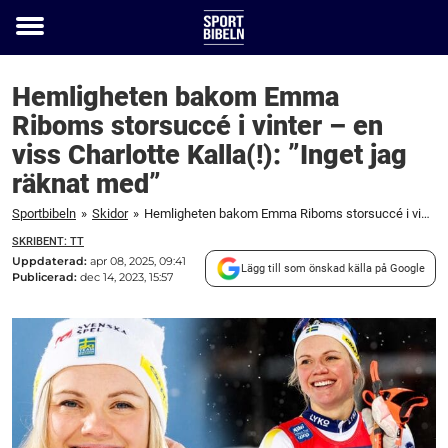
Toggle
menu
Hemligheten bakom Emma
Riboms storsuccé i vinter – en
viss Charlotte Kalla(!): ”Inget jag
räknat med”
Sportbibeln
»
Skidor
»
Hemligheten bakom Emma Riboms storsuccé i vinter – en viss Charlotte Kalla(!): "Inget jag räknat med"
SKRIBENT: TT
Uppdaterad:
apr 08, 2025, 09:41
Lägg till som önskad källa på Google
Publicerad:
dec 14, 2023, 15:57