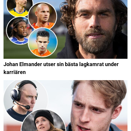
Johan Elmander utser sin bästa lagkamrat under
karriären