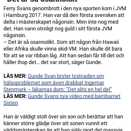
Ferry Svans genombrott i den nya sporten kom i JVM
i Hamburg 2017. Han var då den första svensken att
delta i mästerskapet någonsin. Men inte nog med
det. Han vann otroligt nog guld i sitt första JVM
någonsin.
– Det är så osannolikt. Som att någon från Hawaii
eller Afrika skulle vinna skid-VM. Han skulle dit bara
för att se var ribban låg. Att han sedan får till det och
håller ihop det… det var stort, säger Gunde.
LÄS MER:
Gunde Svan bryter tystnaden om
hälsoproblemet som även drabbat Ingemar
Stenmark – läkarnas dom: ”Det slits en hel del”
LÄS MER:
Gunde Svans nya video med barnbarnet
Sixten
Han är väldigt stolt över sin son och berättar att han
känner större glädje över att sonen vunnit ett
världsmästerskap än att han själv gjort det massvis