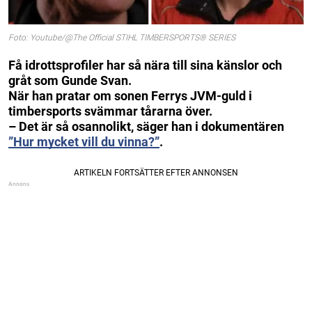
Foto: Youtube/@The Official STIHL TIMBERSPORTS® SERIES
Få idrottsprofiler har så nära till sina känslor och
gråt som Gunde Svan.
När han pratar om sonen Ferrys JVM-guld i
timbersports svämmar tårarna över.
– Det är så osannolikt, säger han i dokumentären
”Hur mycket vill du vinna?”
.