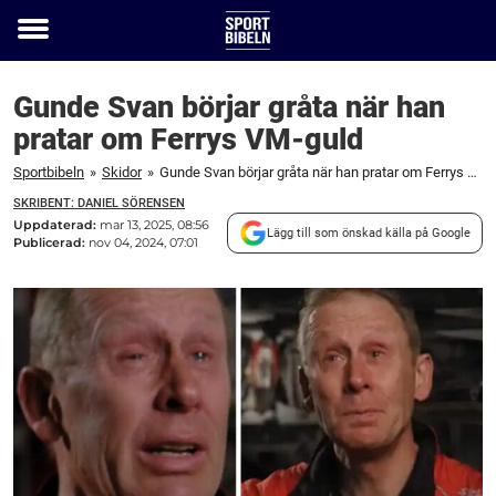
Toggle
menu
Gunde Svan börjar gråta när han
pratar om Ferrys VM-guld
Sportbibeln
»
Skidor
»
Gunde Svan börjar gråta när han pratar om Ferrys VM-guld
SKRIBENT: DANIEL SÖRENSEN
Uppdaterad:
mar 13, 2025, 08:56
Lägg till som önskad källa på Google
Publicerad:
nov 04, 2024, 07:01