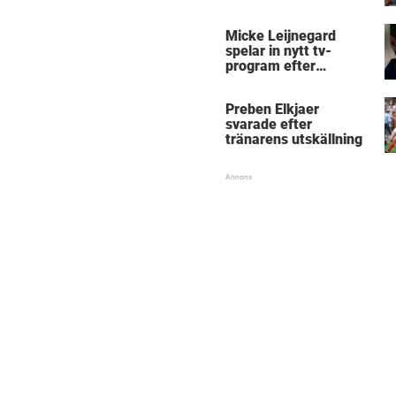
Micke Leijnegard
spelar in nytt tv-
program efter
Mästarnas mästare
Preben Elkjaer
svarade efter
tränarens utskällning