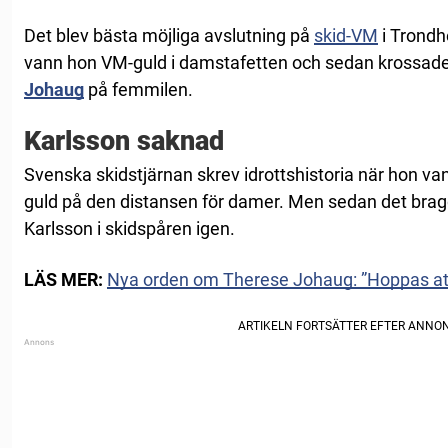
Det blev bästa möjliga avslutning på
skid-VM
i Trondh
vann hon VM-guld i damstafetten och sedan krossa
Johaug
på femmilen.
Karlsson saknad
Svenska skidstjärnan skrev idrottshistoria när hon van
guld på den distansen för damer. Men sedan det bragdl
Karlsson i skidspåren igen.
LÄS MER:
Nya orden om Therese Johaug: ”Hoppas att