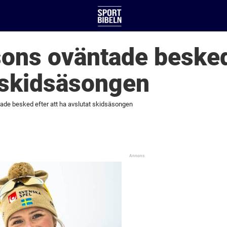
sons oväntade besked 
 skidsäsongen
tade besked efter att ha avslutat skidsäsongen