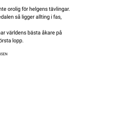
nte orolig för helgens tävlingar.
alen så ligger allting i fas,
har världens bästa åkare på
örsta lopp.