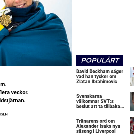
POPULÄRT
David Beckham säger
vad han tycker om
Zlatan Ibrahimovic
im.
lera veckor.
Svenskarna
dstjärnan.
välkomnar SVT:s
beslut att ta tillbaka
Micke Leijnegard
Tränarens ord om
Alexander Isaks nya
säsong i Liverpool