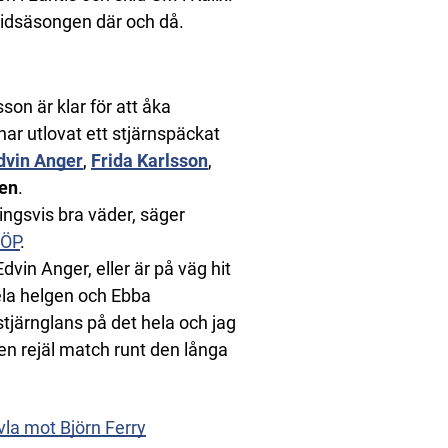
skidsäsongen där och då.
n är klar för att åka
 har utlovat ett stjärnspäckat
dvin Anger
,
Frida Karlsson
,
en
.
ngsvis bra väder, säger
 ÖP
.
dvin Anger, eller är på väg hit
ela helgen och Ebba
tjärnglans på det hela och jag
n rejäl match runt den långa
la mot Björn Ferry