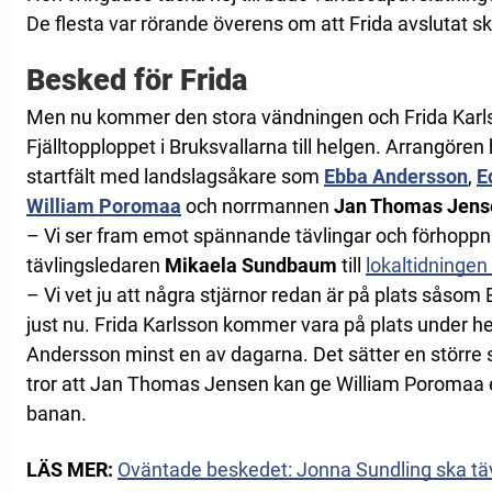
De flesta var rörande överens om att Frida avslutat 
Besked för Frida
Men nu kommer den stora vändningen och Frida Karlsso
Fjälltopploppet i Bruksvallarna till helgen. Arrangören
startfält med landslagsåkare som
Ebba Andersson
,
E
William Poromaa
och norrmannen
Jan Thomas Jens
– Vi ser fram emot spännande tävlingar och förhoppni
tävlingsledaren
Mikaela Sundbaum
till
lokaltidningen
– Vi vet ju att några stjärnor redan är på plats såsom E
just nu. Frida Karlsson kommer vara på plats under h
Andersson minst en av dagarna. Det sätter en större s
tror att Jan Thomas Jensen kan ge William Poromaa e
banan.
LÄS MER:
Oväntade beskedet: Jonna Sundling ska täv