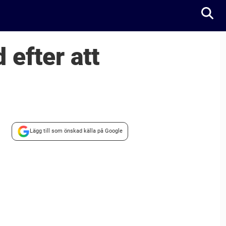
efter att
Lägg till som önskad källa på Google