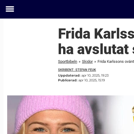
Toggle
menu
Frida Karls
ha avslutat
Sportbibeln
»
Skidor
»
Frida Karlssons ovän
SKRIBENT: STEFAN FEUK
Uppdaterad:
apr 10, 2025, 19:23
Publicerad:
apr 10, 2025, 15:19