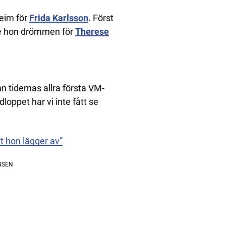
eim för
Frida Karlsson
. Först
de hon drömmen för
Therese
n tidernas allra första VM-
oppet har vi inte fått se
 hon lägger av”