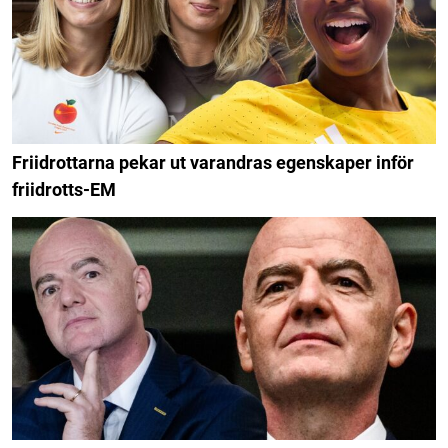
Friidrottarna pekar ut varandras egenskaper inför
friidrotts-EM