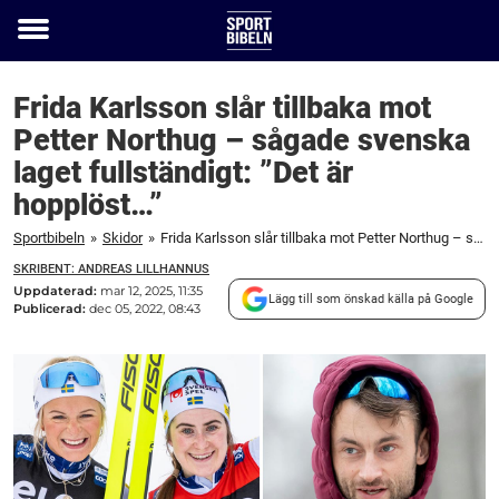
Toggle
menu
Frida Karlsson slår tillbaka mot
Petter Northug – sågade svenska
laget fullständigt: ”Det är
hopplöst…”
Sportbibeln
»
Skidor
»
Frida Karlsson slår tillbaka mot Petter Northug – sågade svenska laget fullständigt: ”Det är hopplöst…”
SKRIBENT: ANDREAS LILLHANNUS
Uppdaterad:
mar 12, 2025, 11:35
Lägg till som önskad källa på Google
Publicerad:
dec 05, 2022, 08:43