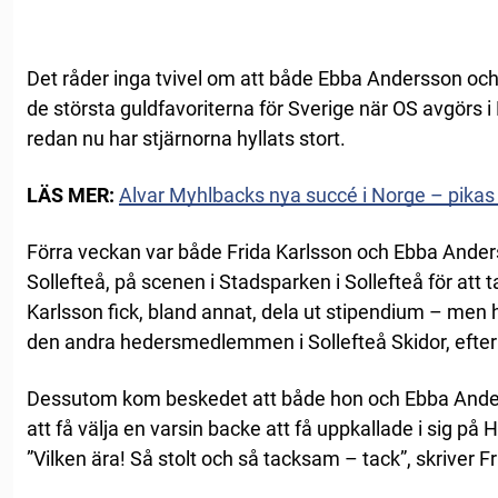
Det råder inga tvivel om att både Ebba Andersson och F
de största guldfavoriterna för Sverige när OS avgörs i
redan nu har stjärnorna hyllats stort.
LÄS MER:
Alvar Myhlbacks nya succé i Norge – pikas
Förra veckan var både Frida Karlsson och Ebba Ande
Sollefteå, på scenen i Stadsparken i Sollefteå för att 
Karlsson fick, bland annat, dela ut stipendium – me
den andra hedersmedlemmen i Sollefteå Skidor, efter
Dessutom kom beskedet att både hon och Ebba Ande
att få välja en varsin backe att få uppkallade i sig på 
”Vilken ära! Så stolt och så tacksam – tack”, skriver F