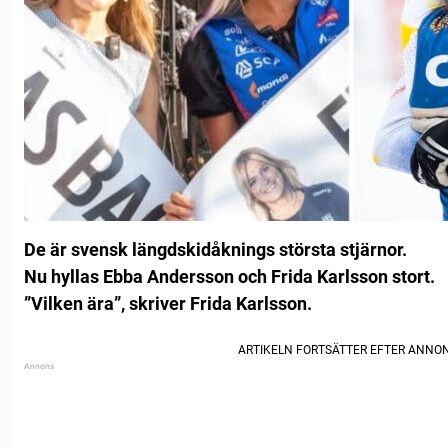
De är svensk längdskidåknings största stjärnor.
Nu hyllas Ebba Andersson och Frida Karlsson stort.
”Vilken ära”, skriver Frida Karlsson.