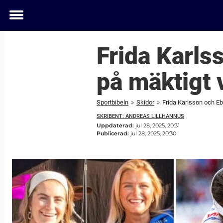
Toggle
menu
Frida Karls
på mäktigt 
Sportbibeln
»
Skidor
»
Frida Karlsson och Eb
SKRIBENT: ANDREAS LILLHANNUS
Uppdaterad:
jul 28, 2025, 20:31
Publicerad:
jul 28, 2025, 20:30