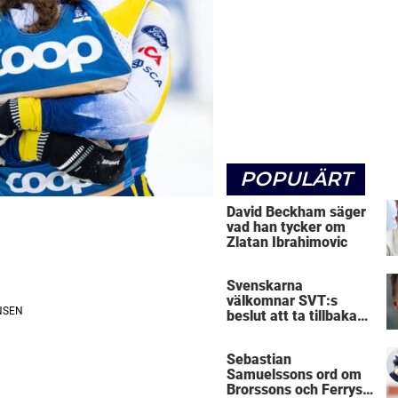
POPULÄRT
David Beckham säger
vad han tycker om
Zlatan Ibrahimovic
Svenskarna
välkomnar SVT:s
beslut att ta tillbaka
Micke Leijnegard
Sebastian
Samuelssons ord om
Brorssons och Ferrys