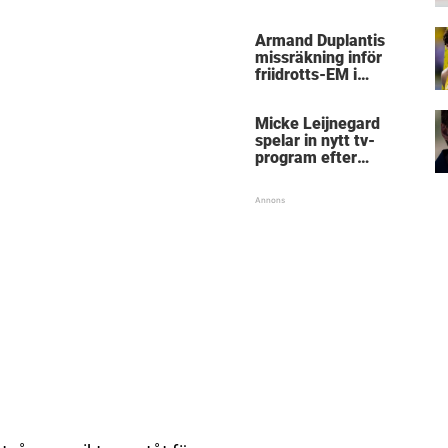
kritik
Armand Duplantis
missräkning inför
friidrotts-EM i
Birmingham
Micke Leijnegard
spelar in nytt tv-
program efter
Mästarnas mästare