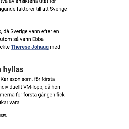
t två av ansiktena utåt för
gande faktorer till att Sverige
s, då Sverige vann efter en
sutom så vann Ebba
äckte
Therese Johaug
med
 hyllas
 Karlsson som, för första
 individuellt VM-lopp, då hon
amerna för första gången fick
ukar vara.