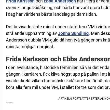
Frida Karlsson
och
Ebba Andersson
har i flera år vari
svensk längdskidåkning, och båda har varit stora bidra
i dag har världens bästa landslag på damsidan.
Det bevisades inte minst under stafetten i VM i vintra
strålande upphämtning av
Jonna Sundling
. Men des
Andersson dubbla VM-guld då hon två gånger om kn
minsta möjliga marginal.
Frida Karlsson och Ebba Andersson
I den avslutande, historiska femmilen så var det Frida
gången i karriären, fick kliva högst upp på pallen i ett
visade direkt vilken fantastisk skidåkare hon är när d
köra alla fem mil under VM, i stället för tre som det br