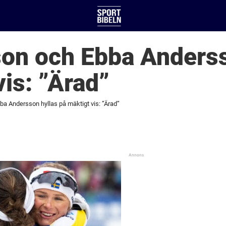
son och Ebba Anders
vis: ”Ärad”
ba Andersson hyllas på mäktigt vis: ”Ärad”