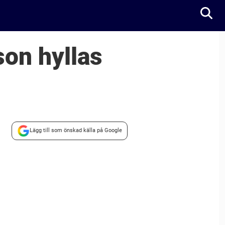
son hyllas
Lägg till som önskad källa på Google