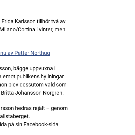
rida Karlsson tillhör två av
 Milano/Cortina i vinter, men
 nu av Petter Northug
rsson, bägge uppvuxna i
ta emot publikens hyllningar.
n hon blev dessutom vald som
 Britta Johansson Norgren.
rsson hedras rejält – genom
Hallstaberget.
rida på sin Facebook-sida.