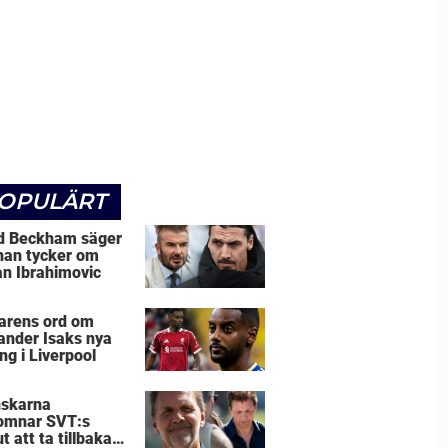
OPULÄRT
d Beckham säger
han tycker om
an Ibrahimovic
arens ord om
ander Isaks nya
ng i Liverpool
skarna
omnar SVT:s
t att ta tillbaka