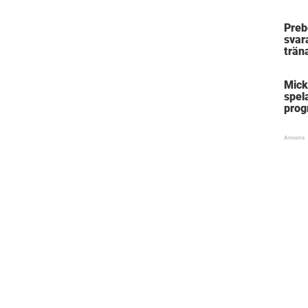
Mick
Preb
svar
trän
Mick
spela
prog
Mäst