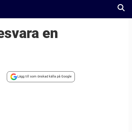
esvara en
Lägg till som önskad källa på Google