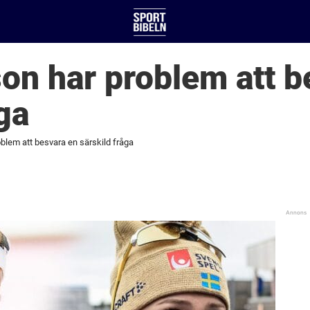
son har problem att b
ga
oblem att besvara en särskild fråga