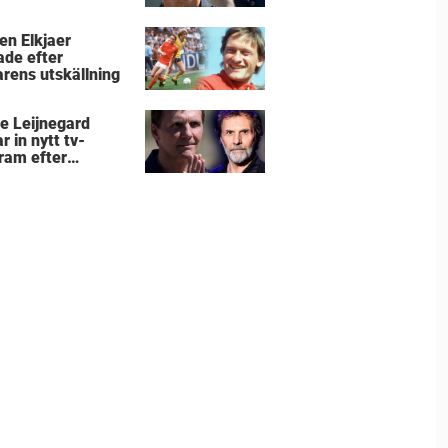
e Leijnegard
en Elkjaer
ade efter
arens utskällning
e Leijnegard
r in nytt tv-
ram efter
arnas mästare