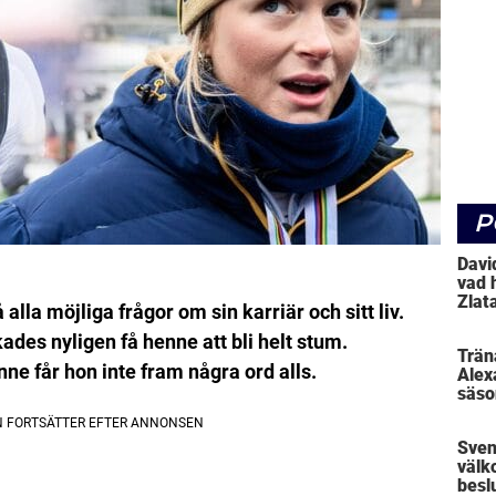
P
Davi
vad 
Zlat
 alla möjliga frågor om sin karriär och sitt liv.
des nyligen få henne att bli helt stum.
Trän
nne får hon inte fram några ord alls.
Alex
säso
Sven
välk
beslu