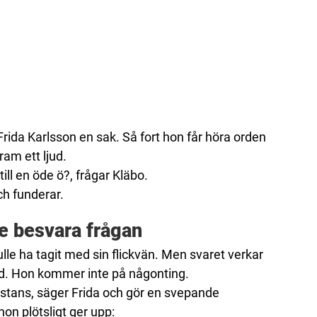
Frida Karlsson en sak. Så fort hon får höra orden
ram ett ljud.
till en öde ö?, frågar Kläbo.
h funderar.
te besvara frågan
lle ha tagit med sin flickvän. Men svaret verkar
ad. Hon kommer inte på någonting.
nstans, säger Frida och gör en svepande
on plötsligt ger upp: