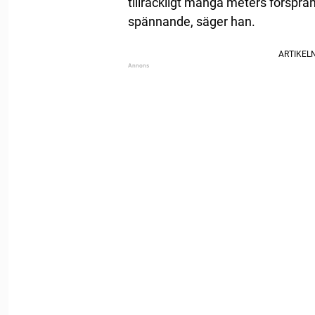
tillräckligt många meters försprå
spännande, säger han.