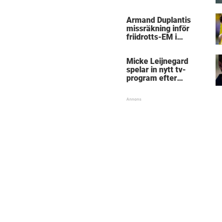
Micke Leijnegard
Armand Duplantis
missräkning inför
friidrotts-EM i
Birmingham
Micke Leijnegard
spelar in nytt tv-
program efter
Mästarnas mästare