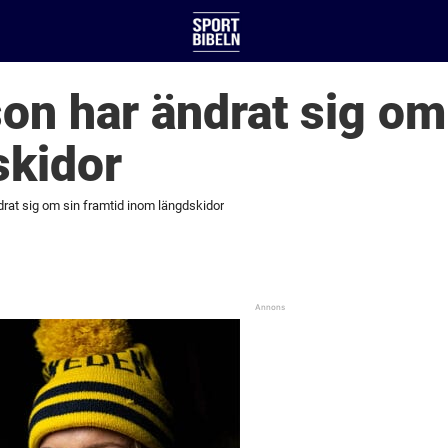
son har ändrat sig om
skidor
drat sig om sin framtid inom längdskidor