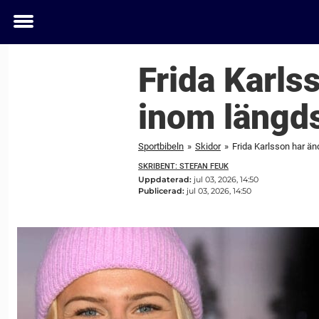
Toggle
menu
Frida Karls
inom längd
Sportbibeln
»
Skidor
»
Frida Karlsson har än
SKRIBENT: STEFAN FEUK
Uppdaterad:
jul 03, 2026, 14:50
Publicerad:
jul 03, 2026, 14:50