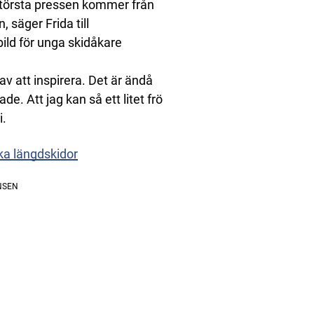
n största pressen kommer från
, säger Frida till
bild för unga skidåkare
 av att inspirera. Det är ändå
e. Att jag kan så ett litet frö
i.
åka längdskidor