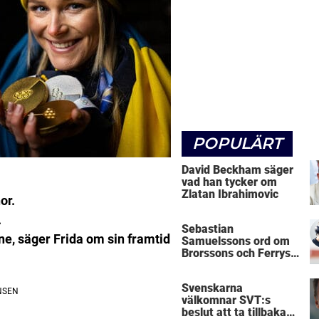
POPULÄRT
David Beckham säger
vad han tycker om
Zlatan Ibrahimovic
or.
.
Sebastian
line, säger Frida om sin framtid
Samuelssons ord om
Brorssons och Ferrys
kritik
Svenskarna
välkomnar SVT:s
beslut att ta tillbaka