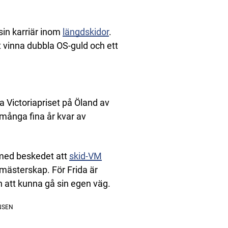
sin karriär inom
läng
d
skidor
.
t vinna dubbla OS-guld och ett
a Victoriapriset på Öland av
många fina år kvar av
 med beskedet att
skid-VM
mästerskap. För Frida är
n att kunna gå sin egen väg.