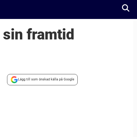
 sin framtid
Lägg till som önskad källa på Google