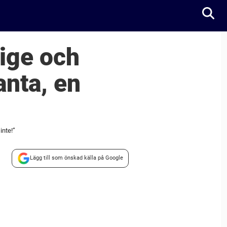
rige och
anta, en
inte!”
Lägg till som önskad källa på Google