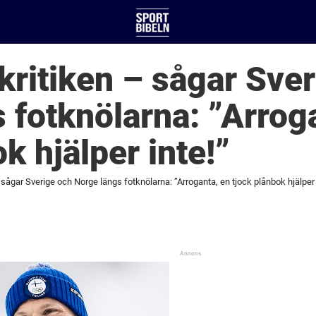
ekritiken – sågar Sve
 fotknölarna: ”Arrog
k hjälper inte!”
 sågar Sverige och Norge längs fotknölarna: ”Arroganta, en tjock plånbok hjälper 