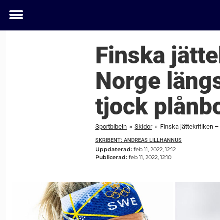
Toggle
menu
Finska jätt
Norge längs
tjock plånbo
Sportbibeln
»
Skidor
»
Finska jättekritiken –
SKRIBENT: ANDREAS LILLHANNUS
Uppdaterad:
feb 11, 2022, 12:12
Publicerad:
feb 11, 2022, 12:10