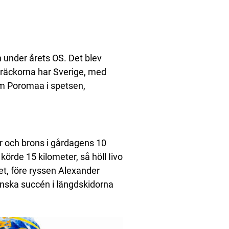
n under årets OS. Det blev
sträckorna har Sverige, med
am Poromaa i spetsen,
er och brons i gårdagens 10
körde 15 kilometer, så höll Iivo
et, före ryssen Alexander
inska succén i längdskidorna