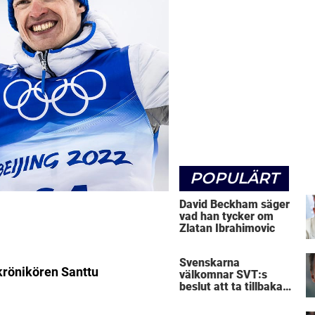
POPULÄRT
David Beckham säger
vad han tycker om
Zlatan Ibrahimovic
Svenskarna
 krönikören Santtu
välkomnar SVT:s
beslut att ta tillbaka
Micke Leijnegard