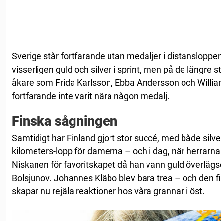
Sverige står fortfarande utan medaljer i distansloppe
visserligen guld och silver i sprint, men på de längre 
åkare som Frida Karlsson, Ebba Andersson och Willi
fortfarande inte varit nära någon medalj.
Finska sågningen
Samtidigt har Finland gjort stor succé, med både silv
kilometers-lopp för damerna – och i dag, när herrarna 
Niskanen för favoritskapet då han vann guld överlägs
Bolsjunov. Johannes Kläbo blev bara trea – och den f
skapar nu rejäla reaktioner hos våra grannar i öst.