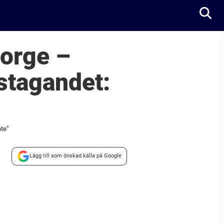
Norge –
gstagandet:
nte”
Lägg till som önskad källa på Google