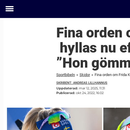
Toggle
menu
Fina orden 
hyllas nu e
”Hon gömme
Sportbibeln
»
Skidor
»
Fina orden om Frida K
SKRIBENT: ANDREAS LILLHANNUS
Uppdaterad:
mar 12, 2025, 11:31
Publicerad:
okt 24, 2022, 16:02