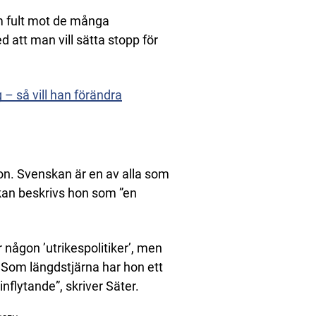
om fult mot de många
 att man vill sätta stopp för
– så vill han förändra
on. Svenskan är en av alla som
nikan beskrivs hon som ”en
r någon ’utrikespolitiker’, men
Som längdstjärna har hon ett
nflytande”, skriver Säter.