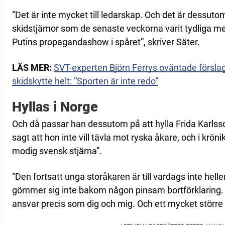
”Det är inte mycket till ledarskap. Och det är dessut
skidstjärnor som de senaste veckorna varit tydliga med
Putins propagandashow i spåret”, skriver Säter.
LÄS MER:
SVT-experten Björn Ferrys oväntade förslag 
skidskytte helt: ”Sporten är inte redo”
Hyllas i Norge
Och då passar han dessutom på att hylla Frida Karlss
sagt att hon inte vill tävla mot ryska åkare, och i krö
modig svensk stjärna”.
”Den fortsatt unga storåkaren är till vardags inte helle
gömmer sig inte bakom någon pinsam bortförklaring. 
ansvar precis som dig och mig. Och ett mycket större i