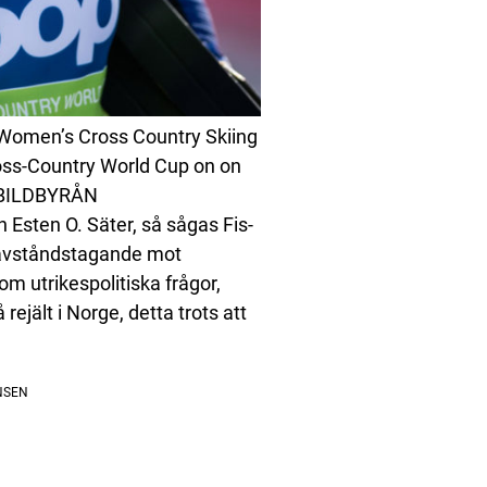
 Women’s Cross Country Skiing
ross-Country World Cup on on
 BILDBYRÅN
n Esten O. Säter, så sågas Fis-
re avståndstagande mot
 om utrikespolitiska frågor,
rejält i Norge, detta trots att