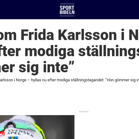
om Frida Karlsson i 
fter modiga ställnin
r sig inte”
arlsson i Norge – hyllas nu efter modiga ställningstagandet: ”Hon gömmer sig i