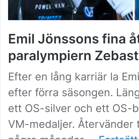
Emil Jönssons fina å
paralympiern Zebastia
Efter en lång karriär la E
efter förra säsongen. Län
ett OS-silver och ett OS-b
VM-medaljer. Återvänder t