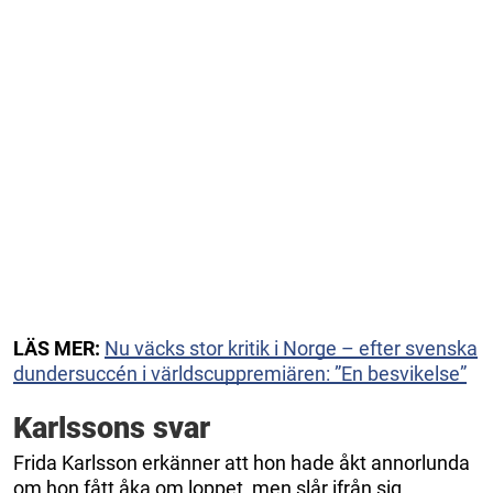
LÄS MER:
Nu väcks stor kritik i Norge – efter svenska
dundersuccén i världscuppremiären: ”En besvikelse”
Karlssons svar
Frida Karlsson erkänner att hon hade åkt annorlunda
om hon fått åka om loppet, men slår ifrån sig