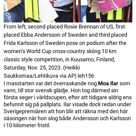
From left, second placed Rosie Brennan of US, first
placed Ebba Andersson of Sweden and third placed
Frida Karlsson of Sweden pose on podium after the
women’s World Cup cross-country skiing 10 km
classic style competition, in Kuusamo, Finland,
Saturday, Nov. 25, 2023. (Heikki
Saukkomaa/Lehtikuva via AP) leh156
I masstarten var det överraskande nog
Moa Ilar
som
vann, till stor svensk glädje. Hon tog därmed sin
första seger i världscupen, efter att tidigare aldrig ens
befunnit sig på pallplats. Ilar visade dock redan under
Sverigepremiären att hon blir att räkna med den här
säsongen när hon slog både Andersson och Karlsson
i 10 kilometer fristil.