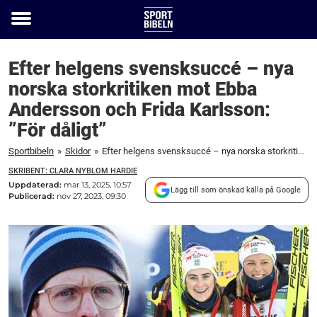
Toggle
menu
Efter helgens svensksuccé – nya
norska storkritiken mot Ebba
Andersson och Frida Karlsson:
”För dåligt”
Sportbibeln
»
Skidor
»
Efter helgens svensksuccé – nya norska storkritiken mot Ebba Andersson och Frida Karlsson: "För dåligt"
SKRIBENT: CLARA NYBLOM HARDIE
Uppdaterad:
mar 13, 2025, 10:57
Lägg till som önskad källa på Google
Publicerad:
nov 27, 2023, 09:30