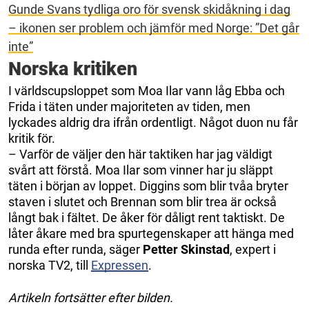
Gunde Svans tydliga oro för svensk skidåkning i dag
– ikonen ser problem och jämför med Norge: ”Det går
inte”
Norska kritiken
I världscupsloppet som Moa Ilar vann låg Ebba och
Frida i täten under majoriteten av tiden, men
lyckades aldrig dra ifrån ordentligt. Något duon nu får
kritik för.
– Varför de väljer den här taktiken har jag väldigt
svårt att förstå. Moa Ilar som vinner har ju släppt
täten i början av loppet. Diggins som blir tvåa bryter
staven i slutet och Brennan som blir trea är också
långt bak i fältet. De åker för dåligt rent taktiskt. De
låter åkare med bra spurtegenskaper att hänga med
runda efter runda, säger
Petter Skinstad
, expert i
norska TV2, till
Expressen
.
Artikeln fortsätter efter bilden.