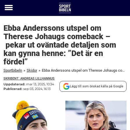
Toggle
menu
Ebba Anderssons utspel om
Therese Johaugs comeback –
pekar ut oväntade detaljen som
kan gynna henne: ”Det är en
fördel”
Sportbibeln
»
Skidor
»
Ebba Anderssons utspel om Therese Johaugs comeback – pekar ut oväntade detaljen som kan gynna henne: ”Det är en fördel”
SKRIBENT: ANDREAS LILLHANNUS
Uppdaterad:
mar 13, 2025, 10:34
Lägg till som önskad källa på Google
Publicerad:
sep 03, 2024, 16:13