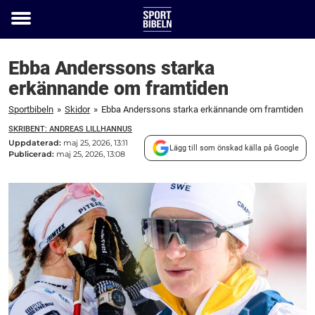
Toggle
menu
Ebba Anderssons starka
erkännande om framtiden
Sportbibeln
»
Skidor
»
Ebba Anderssons starka erkännande om framtiden
SKRIBENT: ANDREAS LILLHANNUS
Uppdaterad:
maj 25, 2026, 13:11
Lägg till som önskad källa på Google
Publicerad:
maj 25, 2026, 13:08