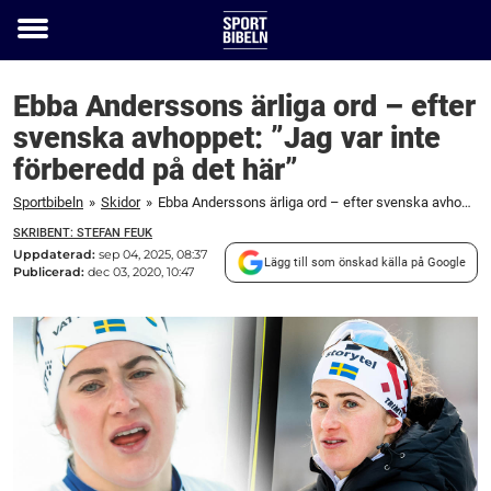
Toggle
menu
Ebba Anderssons ärliga ord – efter
svenska avhoppet: ”Jag var inte
förberedd på det här”
Sportbibeln
»
Skidor
»
Ebba Anderssons ärliga ord – efter svenska avhoppet: "Jag var inte förberedd på det här"
SKRIBENT: STEFAN FEUK
Uppdaterad:
sep 04, 2025, 08:37
Lägg till som önskad källa på Google
Publicerad:
dec 03, 2020, 10:47