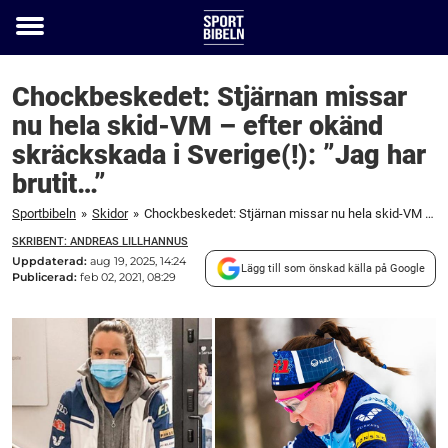
Toggle
menu
Chockbeskedet: Stjärnan missar
nu hela skid-VM – efter okänd
skräckskada i Sverige(!): ”Jag har
brutit…”
Sportbibeln
»
Skidor
»
Chockbeskedet: Stjärnan missar nu hela skid-VM – efter okänd skräckskada i Sverige(!): ”Jag har brutit...”
SKRIBENT: ANDREAS LILLHANNUS
Uppdaterad:
aug 19, 2025, 14:24
Lägg till som önskad källa på Google
Publicerad:
feb 02, 2021, 08:29