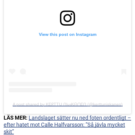
View this post on Instagram
A post shared by KEᖇTTᑌ ᑎIᔕKᗩᑎEᑎ (@kerttuniskanen)
LÄS MER:
Landslaget sätter nu ned foten ordentligt –
efter hatet mot Calle Halfvarsson: ”Så jävla mycket
skit”